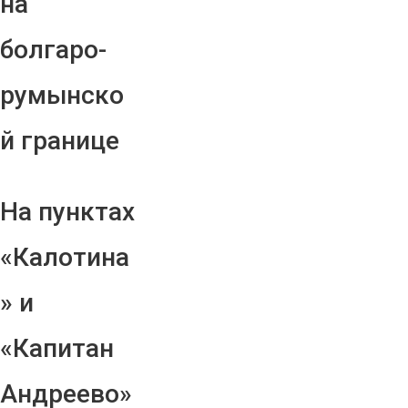
на
болгаро-
румынско
й границе
На пунктах
«Калотина
» и
«Капитан
Андреево»