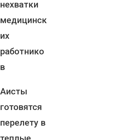
нехватки
медицинск
их
работнико
в
Аисты
готовятся
перелету в
теплые