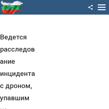
Facebook
Google+
Twitter
Ведется
YouTube
расследов
Instagram
ание
LinkedIn
инцидента
VK
с дроном,
OK
упавшим