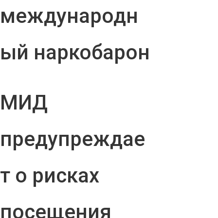
международн
ый наркобарон
МИД
предупреждае
т о рисках
посещения