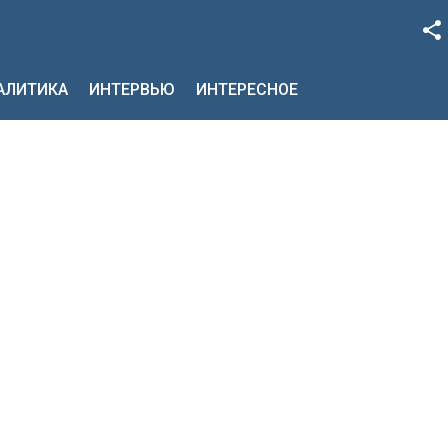
Facebook
НАЛИТИКА
ИНТЕРВЬЮ
ИНТЕРЕСНОЕ
Google+
Twitter
YouTube
Instagram
LinkedIn
VK
OK