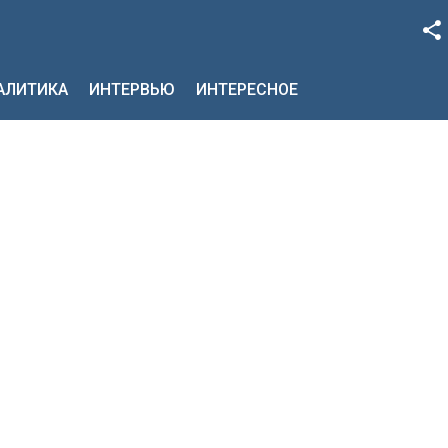
Facebook
НАЛИТИКА
ИНТЕРВЬЮ
ИНТЕРЕСНОЕ
Google+
Twitter
YouTube
Instagram
LinkedIn
VK
OK