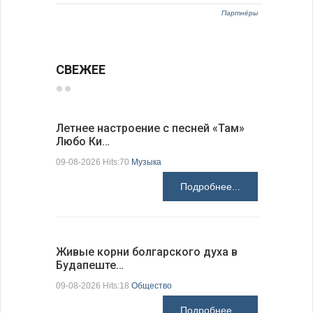
Партнёры
СВЕЖЕЕ
Летнее настроение с песней «Там»
«Забытые
Любо Ки…
через 6…
09-08-2026 Hits:70
Музыка
09-08-2026 H
Подробнее...
Живые корни болгарского духа в
Письма в
Будапеште…
09-08-2026 H
09-08-2026 Hits:18
Общество
Подробнее...