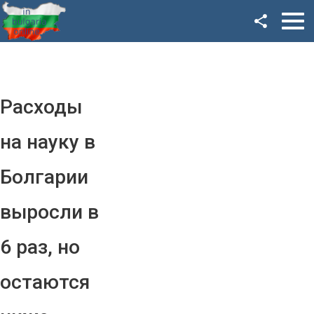
Facebook
Google+
Twitter
Расходы
YouTube
на науку в
Instagram
Болгарии
LinkedIn
выросли в
VK
6 раз, но
OK
остаются