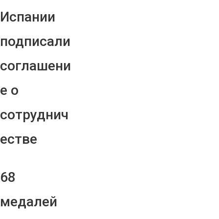
Испании
подписали
соглашени
е о
сотруднич
естве
68
медалей