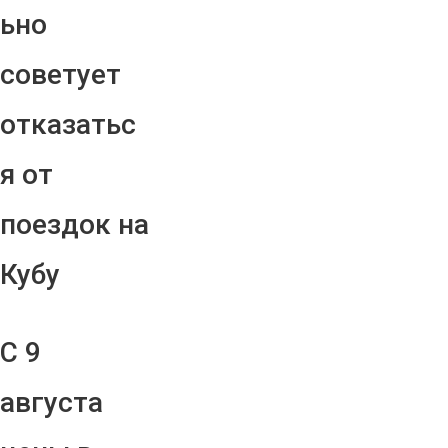
ьно
советует
отказатьс
я от
поездок на
Кубу
С 9
августа