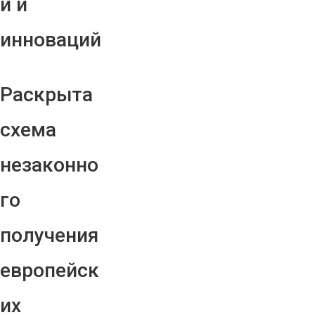
й и
инноваций
Раскрыта
схема
незаконно
го
получения
европейск
их