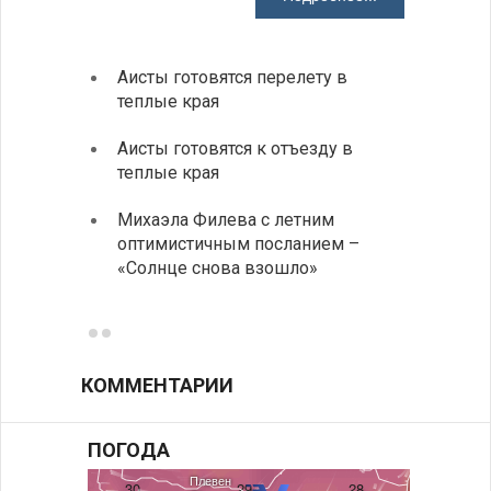
Аисты готовятся перелету в
В Бол
теплые края
охоты
Аисты готовятся к отъезду в
Новые
теплые края
средс
Михаэла Филева с летним
Горна
оптимистичным посланием –
Оряхо
«Солнце снова взошло»
предл
музее
КОММЕНТАРИИ
ПОГОДА