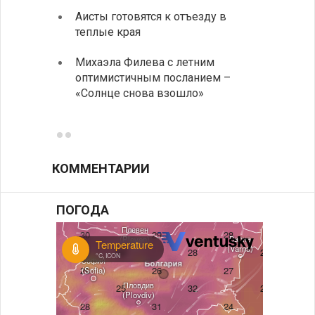
Аисты готовятся к отъезду в
Новые
теплые края
средс
Михаэла Филева с летним
Горна
оптимистичным посланием –
Оряхо
«Солнце снова взошло»
предл
музее
КОММЕНТАРИИ
ПОГОДА