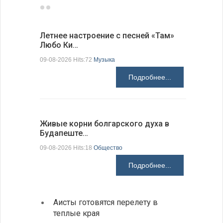
Летнее настроение с песней «Там»
«Забытые
Любо Ки…
через 6…
09-08-2026 Hits:72
Музыка
09-08-2026 H
Подробнее...
Живые корни болгарского духа в
Письма в
Будапеште…
09-08-2026 H
09-08-2026 Hits:18
Общество
Подробнее...
Аисты готовятся перелету в
В Бол
теплые края
охоты