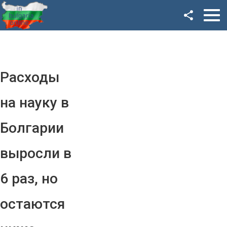
Facebook
Google+
Twitter
Расходы
YouTube
на науку в
Instagram
Болгарии
LinkedIn
выросли в
VK
6 раз, но
OK
остаются