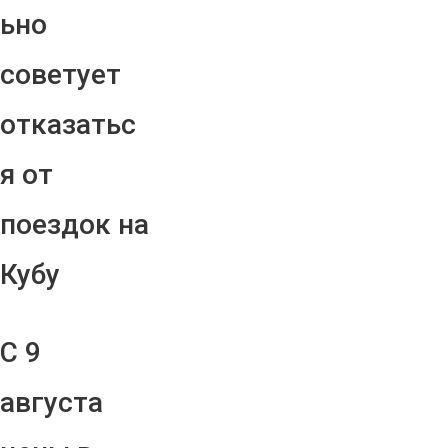
ьно
советует
отказатьс
я от
поездок на
Кубу
С 9
августа