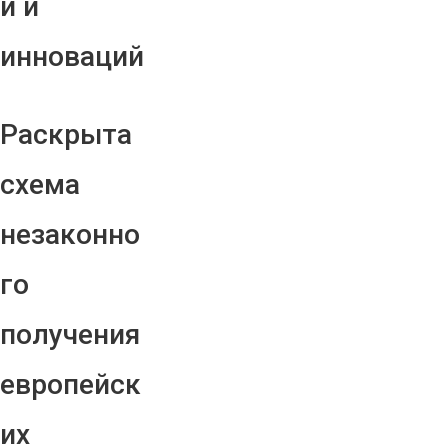
й и
инноваций
Раскрыта
схема
незаконно
го
получения
европейск
их