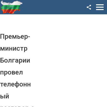
Facebook
Google+
Twitter
Премьер-
YouTube
министр
Instagram
Болгарии
LinkedIn
провел
VK
телефонн
OK
ый