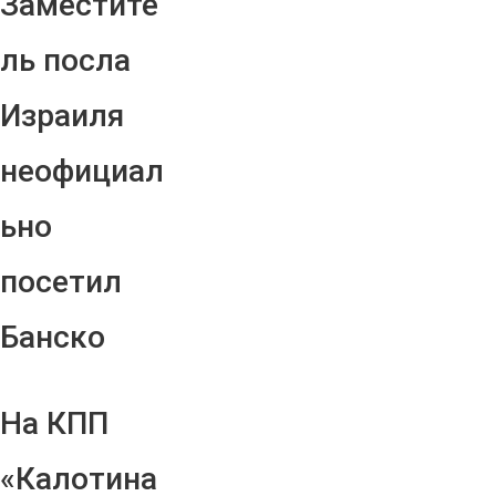
Заместите
ль посла
Израиля
неофициал
ьно
посетил
Банско
На КПП
«Калотина