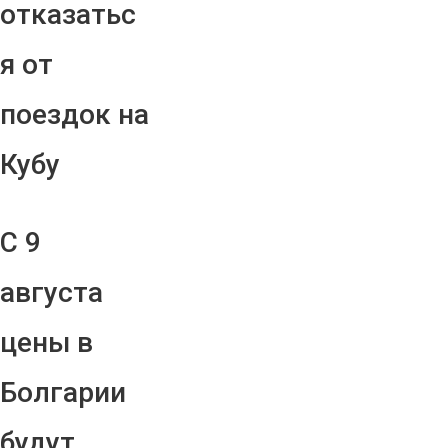
отказатьс
я от
поездок на
Кубу
С 9
августа
цены в
Болгарии
будут