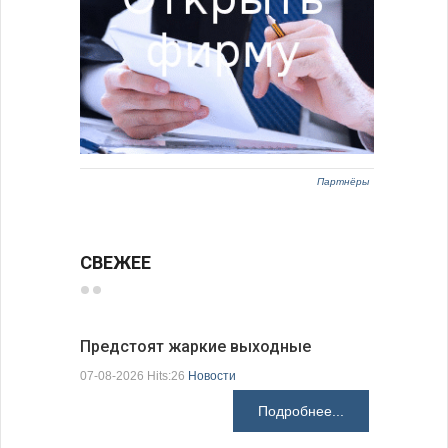
Партнёры
СВЕЖЕЕ
Предстоят жаркие выходные
Добрич в
Болгарии
07-08-2026 Hits:26
Новости
07-08-2026 H
Подробнее...