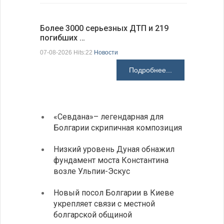
Более 3000 серьезных ДТП и 219
погибших …
Первые 1
электроп
07-08-2026 Hits:22
Новости
07-08-2026 H
Подробнее...
«Севдана»– легендарная для
ИАБЗ 
Болгарии скрипичная композиция
своих
Низкий уровень Дуная обнажил
Легко
фундамент моста Константина
в фин
возле Ульпии-Эскус
Расхо
Новый посол Болгарии в Киеве
вырос
укрепляет связи с местной
средн
болгарской общиной