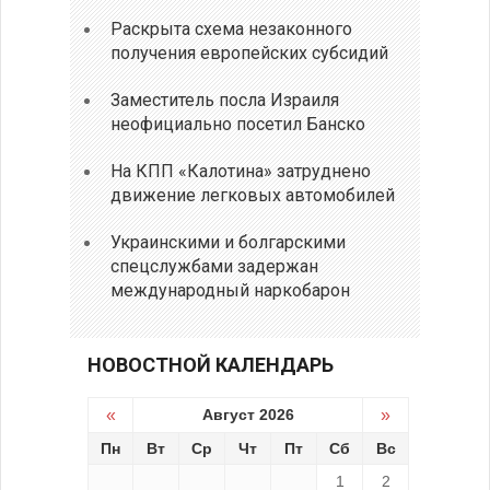
Раскрыта схема незаконного
получения европейских субсидий
Заместитель посла Израиля
неофициально посетил Банско
На КПП «Калотина» затруднено
движение легковых автомобилей
Украинскими и болгарскими
спецслужбами задержан
международный наркобарон
НОВОСТНОЙ КАЛЕНДАРЬ
«
Август 2026
»
Пн
Вт
Ср
Чт
Пт
Сб
Вс
1
2