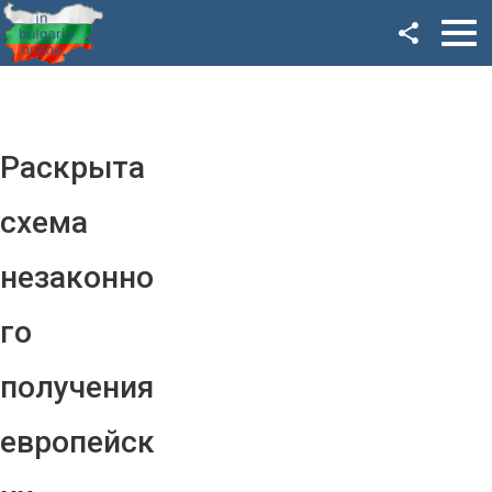
Facebook
Google+
Twitter
Раскрыта
YouTube
схема
Instagram
незаконно
LinkedIn
го
VK
получения
OK
европейск