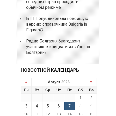
соседних стран проходит в
обычном режиме
БТПП опубликовала новейшую
версию справочника Bulgaria in
Figures®
Радио Болгария благодарит
участников инициативы «Урок по
Болгарии»
НОВОСТНОЙ КАЛЕНДАРЬ
«
Август 2026
»
Пн
Вт
Ср
Чт
Пт
Сб
Вс
1
2
3
4
5
6
7
8
9
10
11
12
13
14
15
16