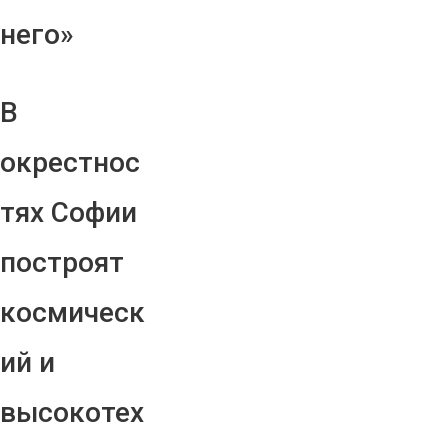
него»
В
окрестнос
тях Софии
построят
космическ
ий и
высокотех