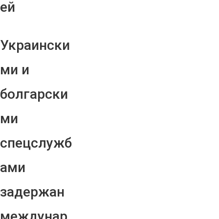
ей
Украински
ми и
болгарски
ми
спецслужб
ами
задержан
междунар