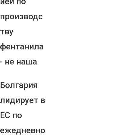
ией по
производс
тву
фентанила
- не наша
Болгария
лидирует в
ЕС по
ежедневно