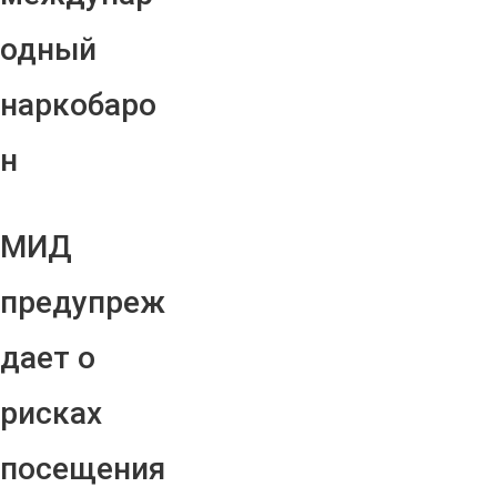
одный
наркобаро
н
МИД
предупреж
дает о
рисках
посещения