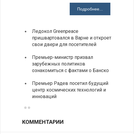
Подробнее...
Ледокол Greenpeace
Раскр
пришвартовался в Варне и откроет
получ
свои двери для посетителей
Замес
Премьер-министр призвал
неофи
зарубежных политиков
На КП
ознакомиться с фактами о Банско
движе
Премьер Радев посетил будущий
центр космических технологий и
инноваций
КОММЕНТАРИИ