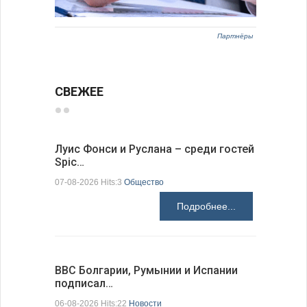
Партнёры
СВЕЖЕЕ
Луис Фонси и Руслана – среди гостей
68 медал
Spic…
научных 
07-08-2026 Hits:3
Общество
06-08-2026 H
Подробнее...
ВВС Болгарии, Румынии и Испании
Gallup: 
подписал…
также и…
06-08-2026 Hits:22
Новости
06-08-2026 H