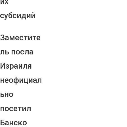
их
субсидий
Заместите
ль посла
Израиля
неофициал
ьно
посетил
Банско