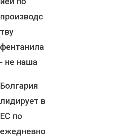
ией по
производс
тву
фентанила
- не наша
Болгария
лидирует в
ЕС по
ежедневно