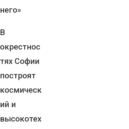
него»
В
окрестнос
тях Софии
построят
космическ
ий и
высокотех