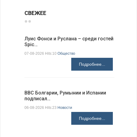
СВЕЖЕЕ
Луис Фонси и Руслана – среди гостей
68 медал
Spic…
научных 
07-08-2026 Hits:10
Общество
06-08-2026 H
Подробнее...
ВВС Болгарии, Румынии и Испании
Gallup: 
подписал…
также и…
06-08-2026 Hits:23
Новости
06-08-2026 H
Подробнее...