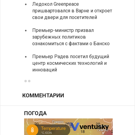
Ледокол Greenpeace
Раскр
пришвартовался в Варне и откроет
получ
свои двери для посетителей
Замес
Премьер-министр призвал
неофи
зарубежных политиков
На КП
ознакомиться с фактами о Банско
движе
Премьер Радев посетил будущий
центр космических технологий и
инноваций
КОММЕНТАРИИ
ПОГОДА