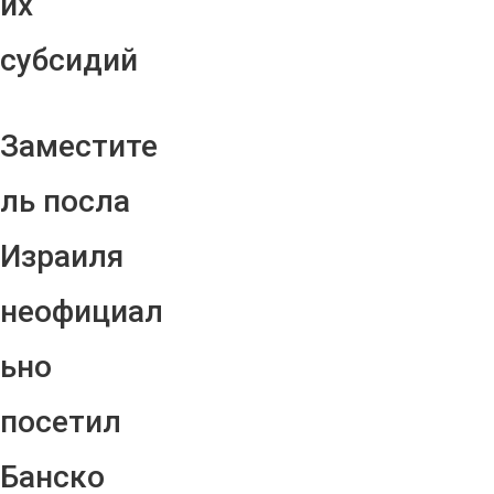
их
субсидий
Заместите
ль посла
Израиля
неофициал
ьно
посетил
Банско