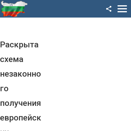
Facebook
Google+
Twitter
Раскрыта
YouTube
схема
Instagram
незаконно
LinkedIn
го
VK
получения
OK
европейск