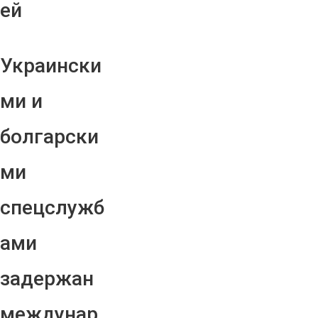
ей
Украински
ми и
болгарски
ми
спецслужб
ами
задержан
междунар