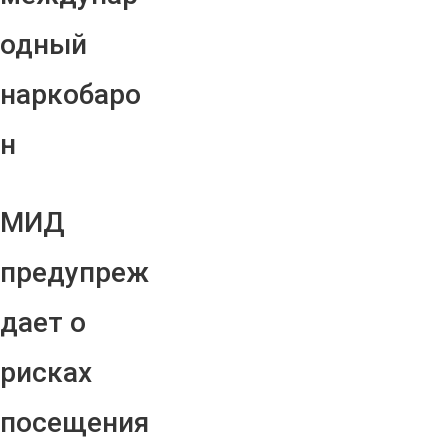
одный
наркобаро
н
МИД
предупреж
дает о
рисках
посещения