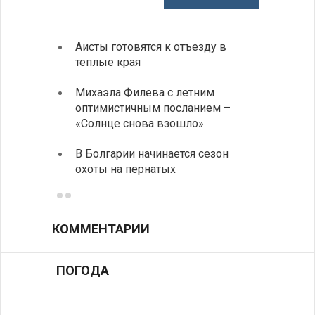
Аисты готовятся к отъезду в
Новые
теплые края
средс
Михаэла Филева с летним
Горна
оптимистичным посланием –
Оряхо
«Солнце снова взошло»
предл
музее
В Болгарии начинается сезон
охоты на пернатых
Предс
КОММЕНТАРИИ
ПОГОДА