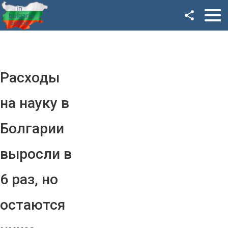
Facebook
Google+
Twitter
Расходы
YouTube
на науку в
Instagram
Болгарии
LinkedIn
выросли в
VK
6 раз, но
OK
остаются