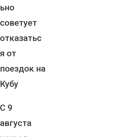
ьно
советует
отказатьс
я от
поездок на
Кубу
С 9
августа