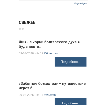
Партнёры
СВЕЖЕЕ
Живые корни болгарского духа в
Письма в
Будапеште…
09-08-2026 H
09-08-2026 Hits:12
Общество
Подробнее...
Аисты го
«Забытые божества» – путешествие
края
через 6…
09-08-2026 H
09-08-2026 Hits:11
Культура
Подробнее...