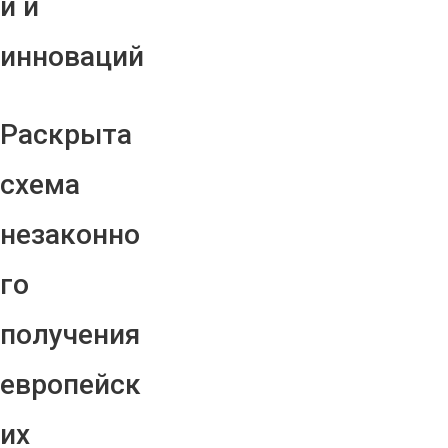
й и
инноваций
Раскрыта
схема
незаконно
го
получения
европейск
их