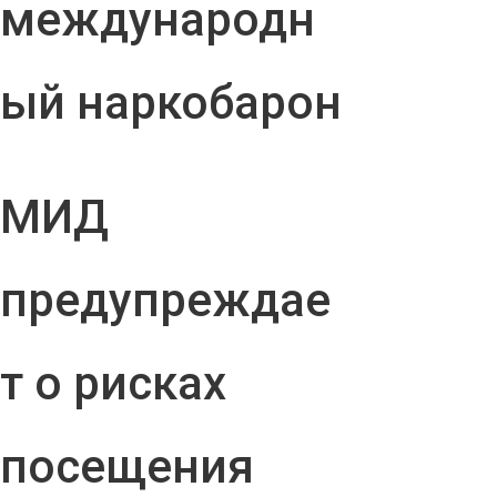
международн
ый наркобарон
МИД
предупреждае
т о рисках
посещения