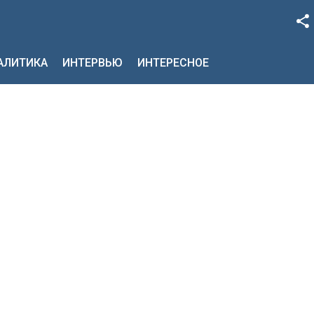
Facebook
НАЛИТИКА
ИНТЕРВЬЮ
ИНТЕРЕСНОЕ
Google+
Twitter
YouTube
Instagram
LinkedIn
VK
OK