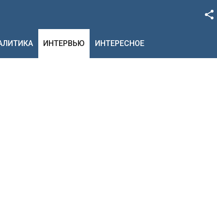
Facebook
НАЛИТИКА
ИНТЕРВЬЮ
ИНТЕРЕСНОЕ
Google+
Twitter
YouTube
Instagram
LinkedIn
VK
OK