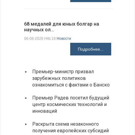
68 медалей для юных болгар на
Ледокол 
научных ол…
пришварт
06-08-2026 Hits:18
Новости
06-08-2026 H
Подробнее...
Премьер-министр призвал
Замес
зарубежных политиков
неофи
ознакомиться с фактами о Банско
На КП
Премьер Радев посетил будущий
движе
центр космических технологий и
Украи
инноваций
спецс
Раскрыта схема незаконного
между
получения европейских субсидий