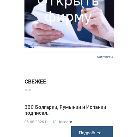
Партнёры
СВЕЖЕЕ
ВВС Болгарии, Румынии и Испании
Gallup: 
подписал…
также и…
06-08-2026 Hits:18
Новости
06-08-2026 H
Подробнее...