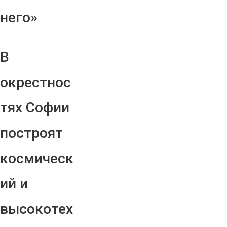
него»
В
окрестнос
тях Софии
построят
космическ
ий и
высокотех