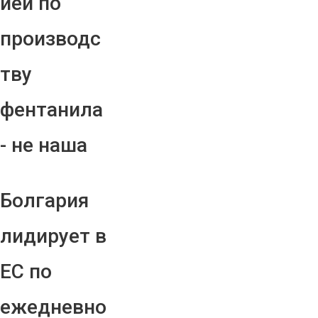
ией по
производс
тву
фентанила
- не наша
Болгария
лидирует в
ЕС по
ежедневно