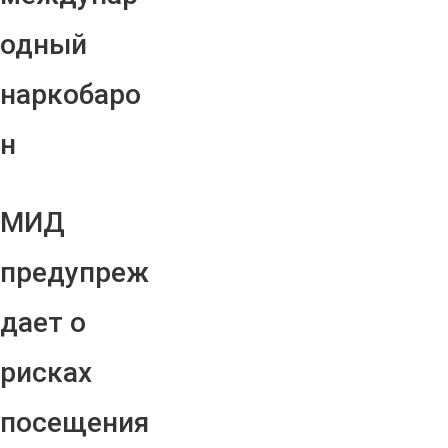
одный
наркобаро
н
МИД
предупреж
дает о
рисках
посещения