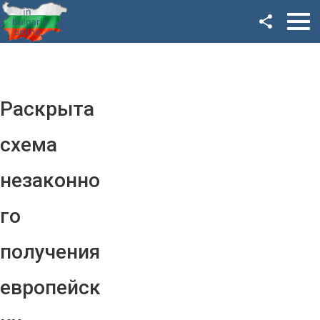
Facebook
Google+
Twitter
Раскрыта
YouTube
схема
Instagram
незаконно
LinkedIn
го
VK
получения
OK
европейск