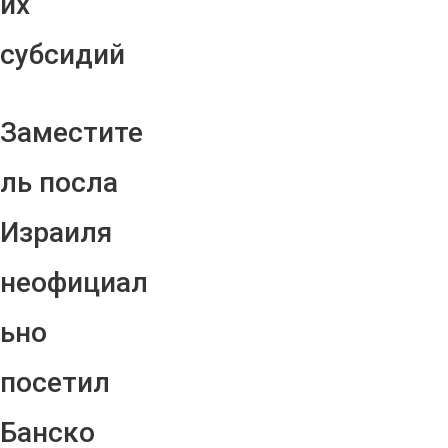
их
субсидий
Заместите
ль посла
Израиля
неофициал
ьно
посетил
Банско