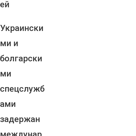
ей
Украински
ми и
болгарски
ми
спецслужб
ами
задержан
междунар