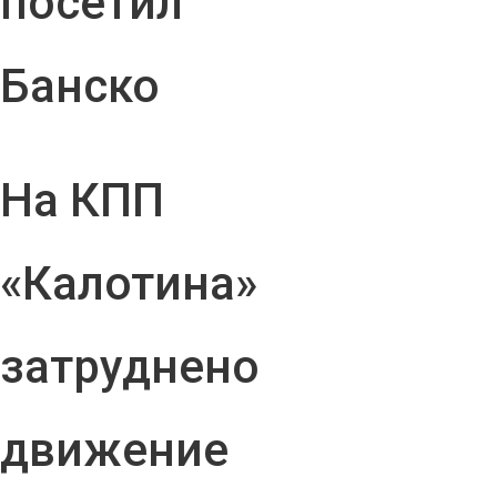
посетил
Банско
На КПП
«Калотина»
затруднено
движение