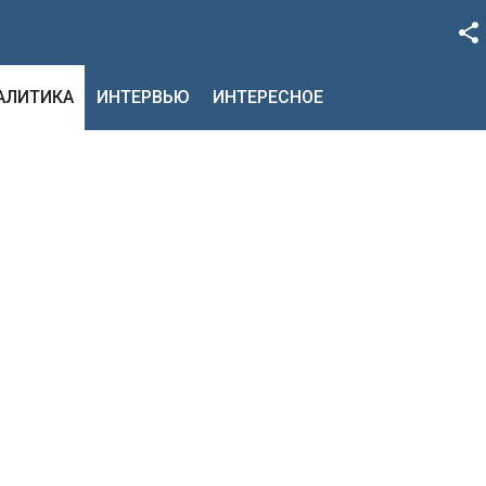
Facebook
НАЛИТИКА
ИНТЕРВЬЮ
ИНТЕРЕСНОЕ
Google+
Twitter
YouTube
Instagram
LinkedIn
VK
OK