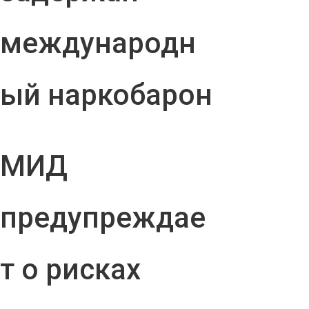
международн
ый наркобарон
МИД
предупреждае
т о рисках