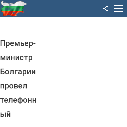
Facebook
Google+
Twitter
Премьер-
YouTube
министр
Instagram
Болгарии
LinkedIn
провел
VK
телефонн
OK
ый