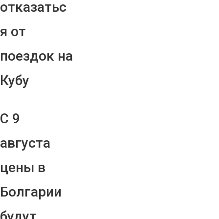
отказатьс
я от
поездок на
Кубу
С 9
августа
цены в
Болгарии
будут