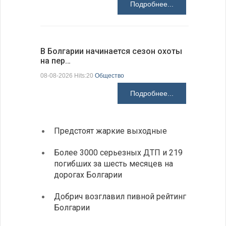
Подробнее...
В Болгарии начинается сезон охоты
Горна-Ор
на пер…
предла…
08-08-2026 Hits:20
Общество
08-08-2026 H
Подробнее...
Предстоят жаркие выходные
Первы
элект
Более 3000 серьезных ДТП и 219
готов
погибших за шесть месяцев на
дорогах Болгарии
«Севд
Болга
Добрич возглавил пивной рейтинг
Болгарии
Низки
фунда