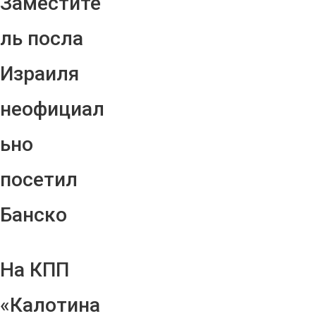
Заместите
ль посла
Израиля
неофициал
ьно
посетил
Банско
На КПП
«Калотина