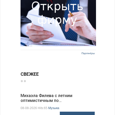
Партнёры
СВЕЖЕЕ
Михаэла Филева с летним
Новые пр
оптимистичным по…
средства
08-08-2026 Hits:65
Музыка
08-08-2026 H