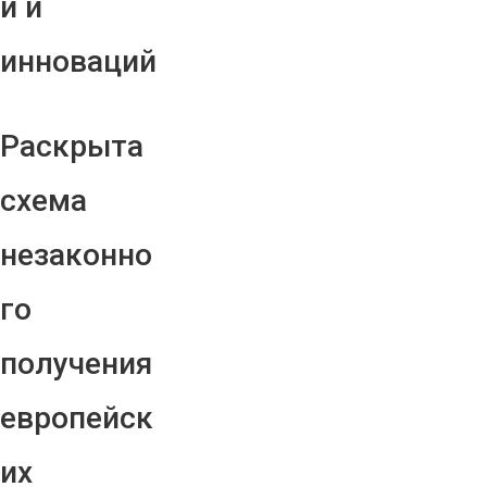
й и
инноваций
Раскрыта
схема
незаконно
го
получения
европейск
их