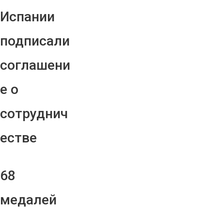
Испании
подписали
соглашени
е о
сотруднич
естве
68
медалей