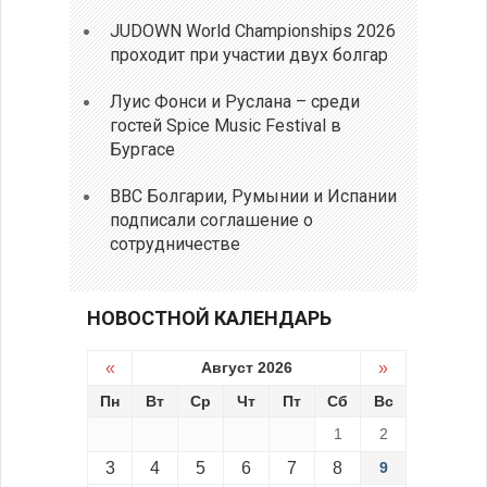
JUDOWN World Championships 2026
проходит при участии двух болгар
Луис Фонси и Руслана – среди
гостей Spice Music Festival в
Бургасе
ВВС Болгарии, Румынии и Испании
подписали соглашение о
сотрудничестве
НОВОСТНОЙ КАЛЕНДАРЬ
«
Август 2026
»
Пн
Вт
Ср
Чт
Пт
Сб
Вс
1
2
3
4
5
6
7
8
9