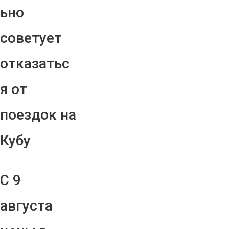
ьно
советует
отказатьс
я от
поездок на
Кубу
С 9
августа