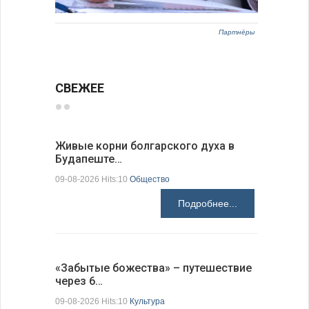
Партнёры
СВЕЖЕЕ
Живые корни болгарского духа в
Письма в
Будапеште…
09-08-2026 H
09-08-2026 Hits:10
Общество
Подробнее...
Аисты го
«Забытые божества» – путешествие
края
через 6…
09-08-2026 H
09-08-2026 Hits:10
Культура