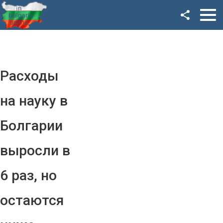
Facebook
Google+
Twitter
Расходы
YouTube
на науку в
Instagram
Болгарии
LinkedIn
выросли в
VK
6 раз, но
OK
остаются