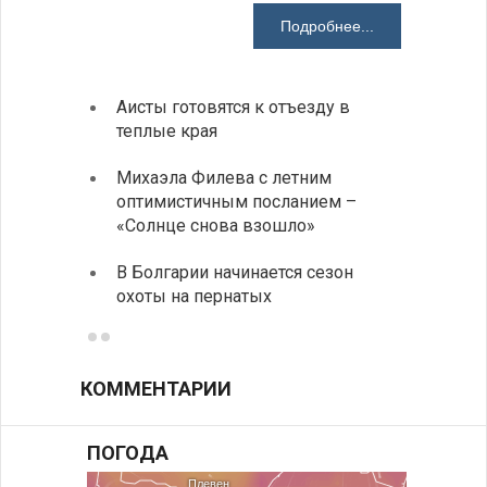
Подробнее...
Аисты готовятся к отъезду в
Новые
теплые края
средс
Михаэла Филева с летним
Горна
оптимистичным посланием –
Оряхо
«Солнце снова взошло»
предл
музее
В Болгарии начинается сезон
охоты на пернатых
Предс
КОММЕНТАРИИ
ПОГОДА