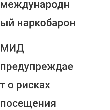
международн
ый наркобарон
МИД
предупреждае
т о рисках
посещения