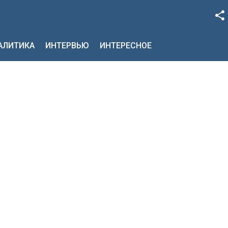
Facebook
НАЛИТИКА
ИНТЕРВЬЮ
ИНТЕРЕСНОЕ
Google+
Twitter
YouTube
Instagram
LinkedIn
VK
OK