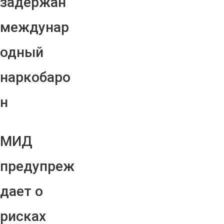
задержан
междунар
одный
наркобаро
н
МИД
предупреж
дает о
рисках