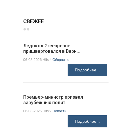
СВЕЖЕЕ
Ледокол Greenpeace
Премьер 
пришвартовался в Варн…
центр ко
06-08-2026 Hits:4
Общество
06-08-2026 H
Подробнее...
Премьер-министр призвал
Раскрыта
зарубежных полит…
получени
06-08-2026 Hits:7
Новости
06-08-2026 H
Подробнее...