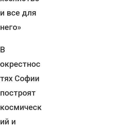
и все для
него»
В
окрестнос
тях Софии
построят
космическ
ий и