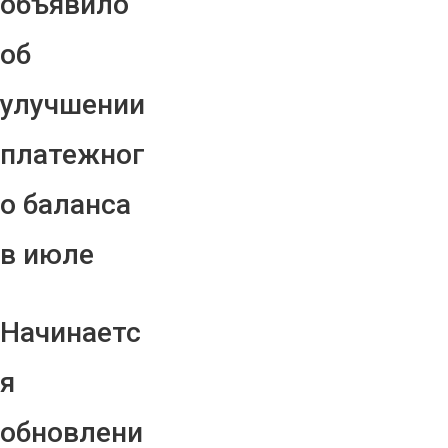
объявило
об
улучшении
платежног
о баланса
в июле
Начинаетс
я
обновлени