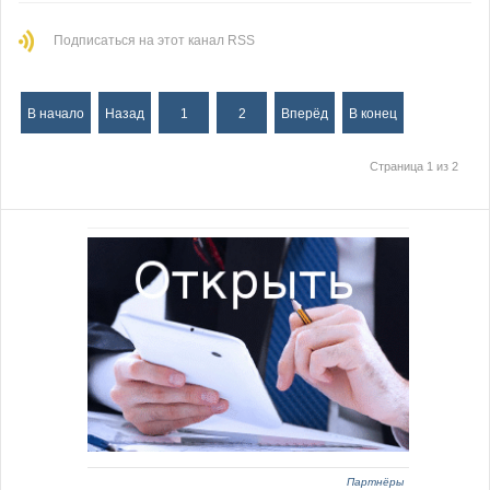
Подписаться на этот канал RSS
В начало
Назад
1
2
Вперёд
В конец
Страница 1 из 2
Партнёры