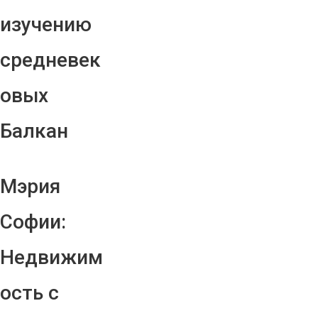
изучению
средневек
овых
Балкан
Мэрия
Софии:
Недвижим
ость с