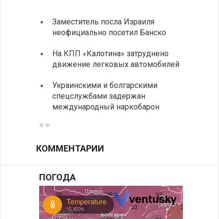
Заместитель посла Израиля
МИД п
неофициально посетил Банско
посещ
На КПП «Калотина» затруднено
Прави
движение легковых автомобилей
парла
на эк
Украинскими и болгарскими
спецслужбами задержан
Между
международный наркобарон
вызов
КОММЕНТАРИИ
ПОГОДА