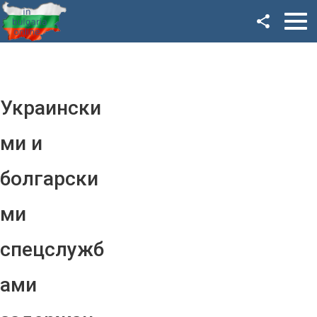
Facebook
Google+
Twitter
Украински
YouTube
ми и
Instagram
болгарски
LinkedIn
ми
VK
спецслужб
OK
ами