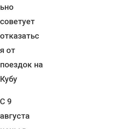
ьно
советует
отказатьс
я от
поездок на
Кубу
С 9
августа