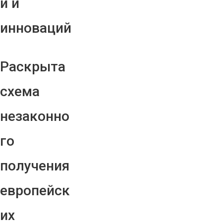
й и
инноваций
Раскрыта
схема
незаконно
го
получения
европейск
их