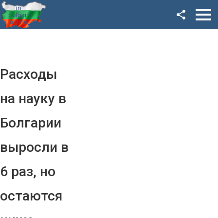
Facebook
Google+
Twitter
Расходы
YouTube
на науку в
Instagram
Болгарии
LinkedIn
выросли в
VK
6 раз, но
OK
остаются