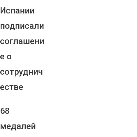
Испании
подписали
соглашени
е о
сотруднич
естве
68
медалей