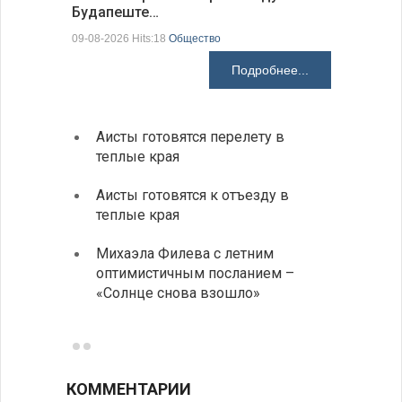
Будапеште…
09-08-2026 H
09-08-2026 Hits:18
Общество
Подробнее...
Аисты готовятся перелету в
В Бол
теплые края
охоты
Аисты готовятся к отъезду в
Новые
теплые края
средс
Михаэла Филева с летним
Горна
оптимистичным посланием –
Оряхо
«Солнце снова взошло»
предл
музее
КОММЕНТАРИИ