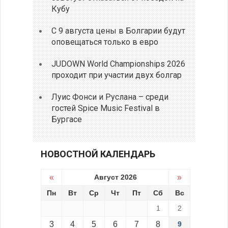
Кубу
С 9 августа цены в Болгарии будут
оповещаться только в евро
JUDOWN World Championships 2026
проходит при участии двух болгар
Луис Фонси и Руслана – среди
гостей Spice Music Festival в
Бургасе
НОВОСТНОЙ КАЛЕНДАРЬ
«
Август 2026
»
Пн
Вт
Ср
Чт
Пт
Сб
Вс
1
2
3
4
5
6
7
8
9