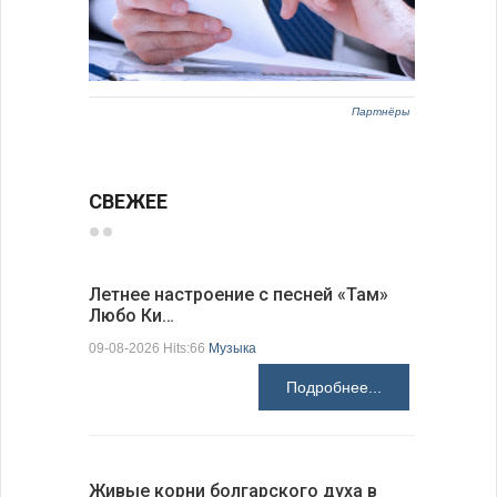
Партнёры
СВЕЖЕЕ
Летнее настроение с песней «Там»
«Забытые
Любо Ки…
через 6…
09-08-2026 Hits:66
Музыка
09-08-2026 H
Подробнее...
Живые корни болгарского духа в
Письма в