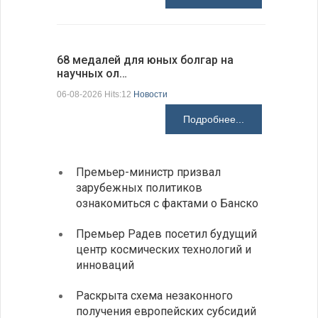
68 медалей для юных болгар на
Ледокол 
научных ол…
пришварт
06-08-2026 Hits:12
Новости
06-08-2026 H
Подробнее...
Премьер-министр призвал
Замес
зарубежных политиков
неофи
ознакомиться с фактами о Банско
На КП
Премьер Радев посетил будущий
движе
центр космических технологий и
Украи
инноваций
спецс
Раскрыта схема незаконного
между
получения европейских субсидий