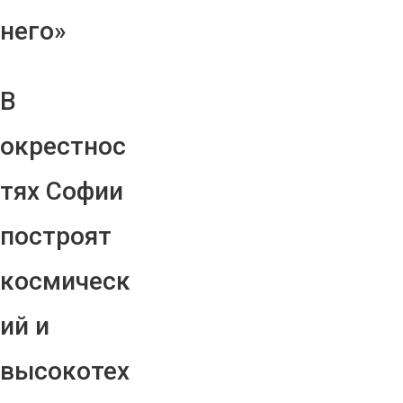
него»
В
окрестнос
тях Софии
построят
космическ
ий и
высокотех