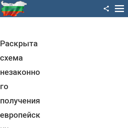
Facebook
Google+
Twitter
Раскрыта
YouTube
схема
Instagram
незаконно
LinkedIn
го
VK
получения
OK
европейск