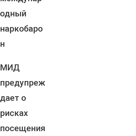
одный
наркобаро
н
МИД
предупреж
дает о
рисках
посещения