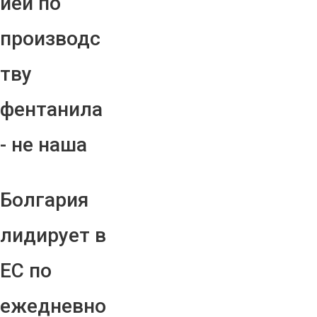
ией по
производс
тву
фентанила
- не наша
Болгария
лидирует в
ЕС по
ежедневно