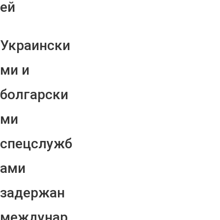
ей
Украински
ми и
болгарски
ми
спецслужб
ами
задержан
междунар