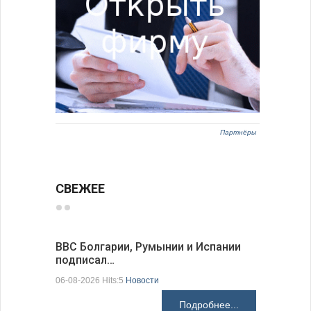
Партнёры
СВЕЖЕЕ
ВВС Болгарии, Румынии и Испании
Gallup: 
подписал…
также и…
06-08-2026 Hits:5
Новости
06-08-2026 H
Подробнее...