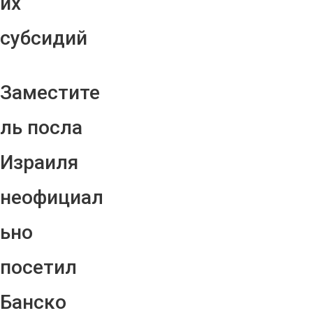
их
субсидий
Заместите
ль посла
Израиля
неофициал
ьно
посетил
Банско