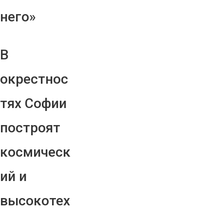
него»
В
окрестнос
тях Софии
построят
космическ
ий и
высокотех