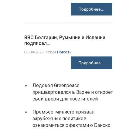
Подробнее...
ВВС Болгарии, Румынии и Испании
Gallup: 
подписал…
также и…
06-08-2026 Hits:24
Новости
06-08-2026 H
Подробнее...
Ледокол Greenpeace
Раскр
пришвартовался в Варне и откроет
получ
свои двери для посетителей
Замес
Премьер-министр призвал
неофи
зарубежных политиков
На КП
ознакомиться с фактами о Банско
движе