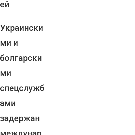
ей
Украински
ми и
болгарски
ми
спецслужб
ами
задержан
междунар