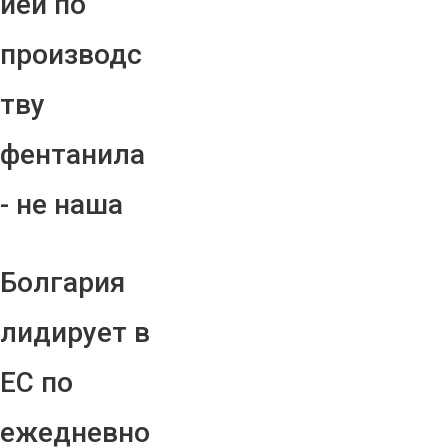
ией по
производс
тву
фентанила
- не наша
Болгария
лидирует в
ЕС по
ежедневно