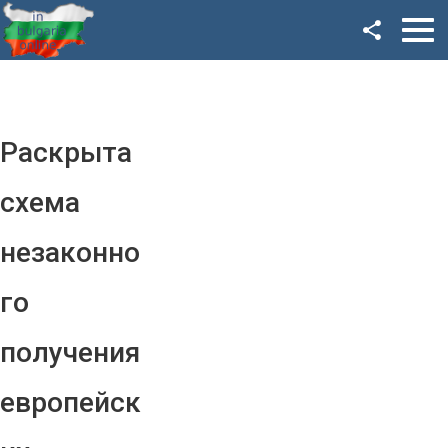
Facebook
Google+
Twitter
Раскрыта
YouTube
схема
Instagram
незаконно
LinkedIn
го
VK
получения
OK
европейск