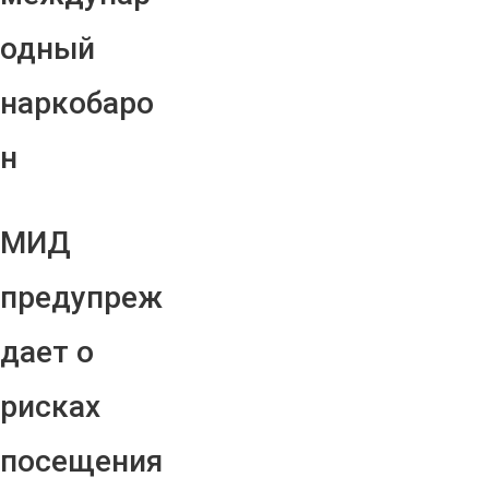
одный
наркобаро
н
МИД
предупреж
дает о
рисках
посещения