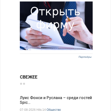
Партнёры
СВЕЖЕЕ
Луис Фонси и Руслана – среди гостей
68 медал
Spic…
научных 
07-08-2026 Hits:14
Общество
06-08-2026 H