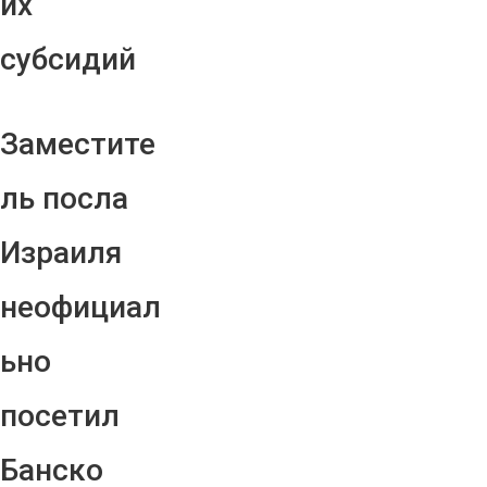
их
субсидий
Заместите
ль посла
Израиля
неофициал
ьно
посетил
Банско