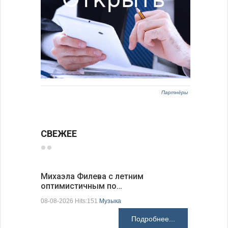
Партнёры
СВЕЖЕЕ
Михаэла Филева с летним
Новые пр
оптимистичным по…
средства
08-08-2026 Hits:151
Музыка
08-08-2026 H
Подробнее...