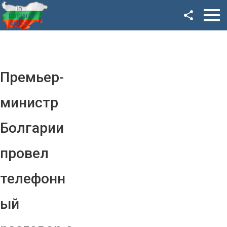
Facebook
Google+
Twitter
Премьер-
YouTube
министр
Instagram
Болгарии
LinkedIn
провел
VK
телефонн
OK
ый