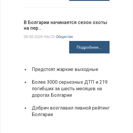
В Болгарии начинается сезон охоты
Горна-Ор
на пер…
предла…
08-08-2026 Hits:22
Общество
08-08-2026 H
Подробнее...
Предстоят жаркие выходные
Первы
элект
Более 3000 серьезных ДТП и 219
готов
погибших за шесть месяцев на
дорогах Болгарии
«Севд
Болга
Добрич возглавил пивной рейтинг
Болгарии
Низки
фунда
возле