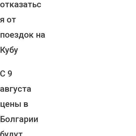
отказатьс
я от
поездок на
Кубу
С 9
августа
цены в
Болгарии
будут