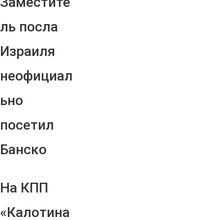
Заместите
ль посла
Израиля
неофициал
ьно
посетил
Банско
На КПП
«Калотина