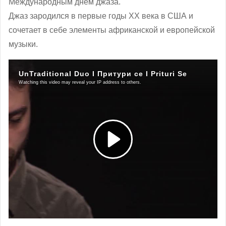
Международным днем джаза.
Джаз зародился в первые годы XX века в США и
сочетает в себе элементы африканской и европейской
музыки.