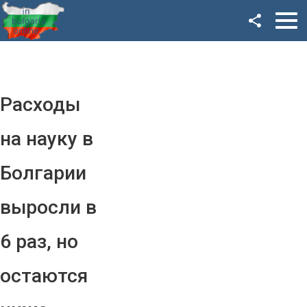
Facebook
Google+
Twitter
Расходы
YouTube
на науку в
Instagram
Болгарии
LinkedIn
выросли в
VK
6 раз, но
OK
остаются