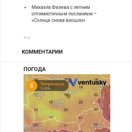
Михаэла Филева с летним
Горна
оптимистичным посланием –
Оряхо
«Солнце снова взошло»
предл
музее
КОММЕНТАРИИ
ПОГОДА