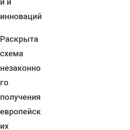
й и
инноваций
Раскрыта
схема
незаконно
го
получения
европейск
их