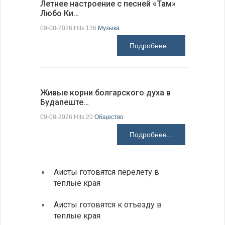
Летнее настроение с песней «Там»
«Забытые
Любо Ки…
через 6…
09-08-2026 Hits:136
Музыка
09-08-2026 H
Подробнее...
Живые корни болгарского духа в
Письма в
Будапеште…
09-08-2026 H
09-08-2026 Hits:20
Общество
Подробнее...
Аисты готовятся перелету в
В Бол
теплые края
охоты
Аисты готовятся к отъезду в
Новые
теплые края
средс