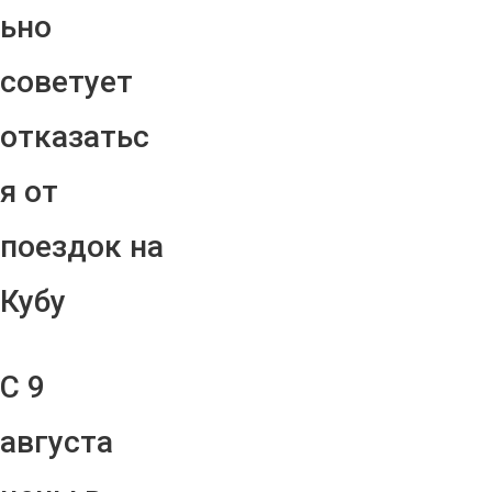
ьно
советует
отказатьс
я от
поездок на
Кубу
С 9
августа