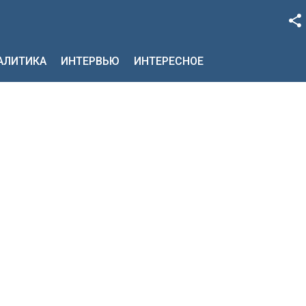
Facebook
НАЛИТИКА
ИНТЕРВЬЮ
ИНТЕРЕСНОЕ
Google+
Twitter
YouTube
Instagram
LinkedIn
VK
OK