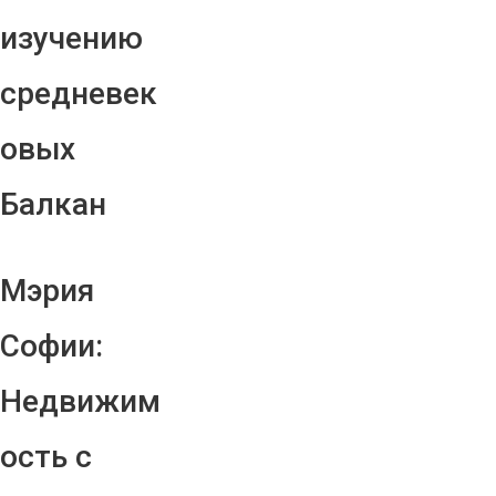
изучению
средневек
овых
Балкан
Мэрия
Софии:
Недвижим
ость с