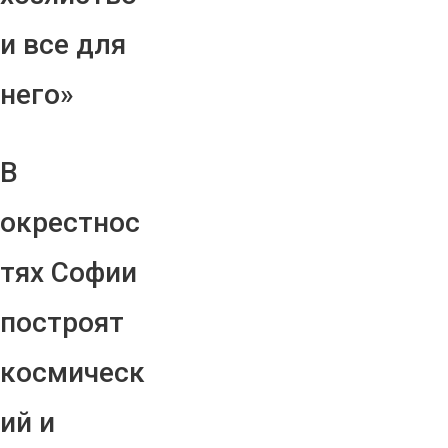
и все для
него»
В
окрестнос
тях Софии
построят
космическ
ий и