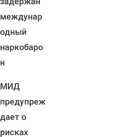
задержан
междунар
одный
наркобаро
н
МИД
предупреж
дает о
рисках