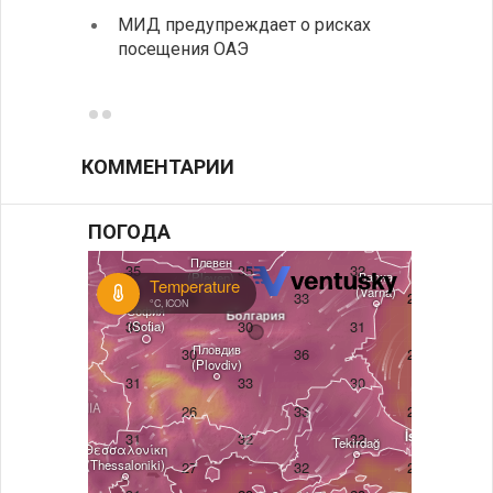
МИД предупреждает о рисках
В Доб
посещения ОАЭ
выста
все д
КОММЕНТАРИИ
ПОГОДА