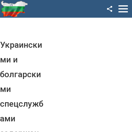
Facebook
Google+
Twitter
Украински
YouTube
ми и
Instagram
болгарски
LinkedIn
ми
VK
спецслужб
OK
ами