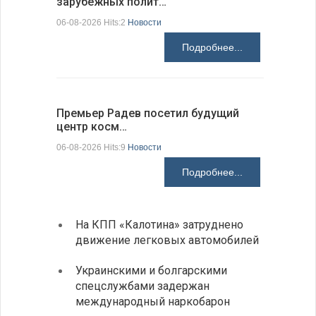
зарубежных полит…
получени
06-08-2026 Hits:2
Новости
06-08-2026 H
Подробнее...
Премьер Радев посетил будущий
Заместит
центр косм…
неофициа
06-08-2026 Hits:9
Новости
06-08-2026 H
Подробнее...
На КПП «Калотина» затруднено
Прави
движение легковых автомобилей
парла
на эк
Украинскими и болгарскими
спецслужбами задержан
Между
международный наркобарон
вызов