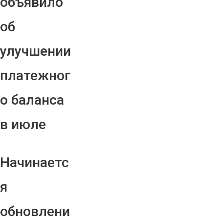
объявило
об
улучшении
платежног
о баланса
в июле
Начинаетс
я
обновлени