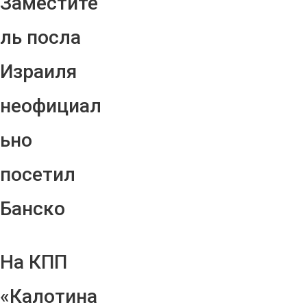
Заместите
ль посла
Израиля
неофициал
ьно
посетил
Банско
На КПП
«Калотина