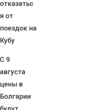
отказатьс
я от
поездок на
Кубу
С 9
августа
цены в
Болгарии
будут