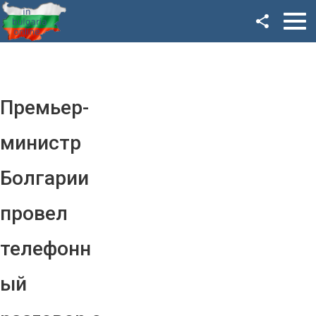
Facebook
Google+
Twitter
Премьер-
YouTube
министр
Instagram
Болгарии
LinkedIn
провел
VK
телефонн
OK
ый