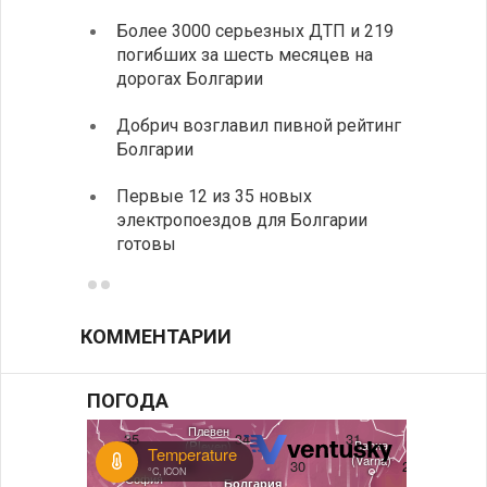
Более 3000 серьезных ДТП и 219
«Севд
погибших за шесть месяцев на
Болга
дорогах Болгарии
Низки
Добрич возглавил пивной рейтинг
фунда
Болгарии
возле
Первые 12 из 35 новых
Новый
электропоездов для Болгарии
укреп
готовы
болга
КОММЕНТАРИИ
ПОГОДА