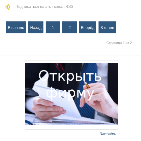
Подписаться на этот канал RSS
В начало
Назад
1
2
Вперёд
В конец
Страница 1 из 2
Партнёры