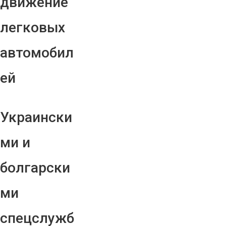
движение
легковых
автомобил
ей
Украински
ми и
болгарски
ми
спецслужб