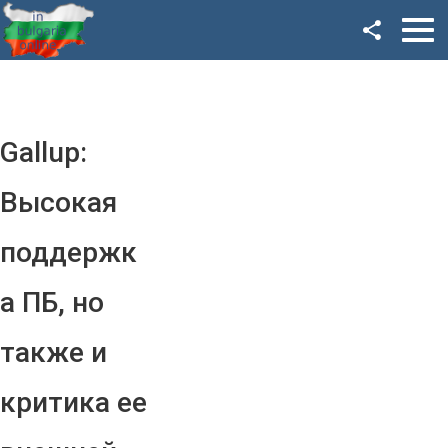
Facebook
Google+
Twitter
Gallup:
YouTube
Высокая
Instagram
поддержк
LinkedIn
а ПБ, но
VK
также и
OK
критика ее