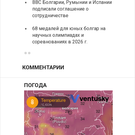
ВВС Болгарии, Румынии и Испании
Ледок
подписали соглашение о
пришв
сотрудничестве
свои 
68 медалей для юных болгар на
Премь
научных олимпиадах и
заруб
соревнованиях в 2026 г.
ознак
КОММЕНТАРИИ
ПОГОДА