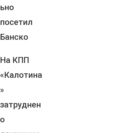
ьно
посетил
Банско
На КПП
«Калотина
»
затруднен
о