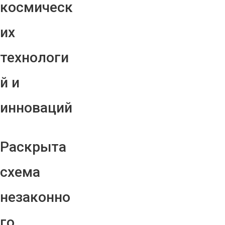
космическ
их
технологи
й и
инноваций
Раскрыта
схема
незаконно
го