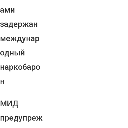
ами
задержан
междунар
одный
наркобаро
н
МИД
предупреж