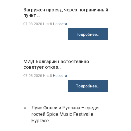
Загружен проезд через пограничный
С 9 авгус
пункт …
оповещ…
07-08-2026 Hits:8
Новости
07-08-2026 H
Подробнее...
МИД Болгарии настоятельно
JUDOWN W
советует отказ…
проходи
07-08-2026 Hits:8
Новости
07-08-2026 H
Подробнее...
Луис Фонси и Руслана – среди
Gallu
гостей Spice Music Festival в
также
Бургасе
полит