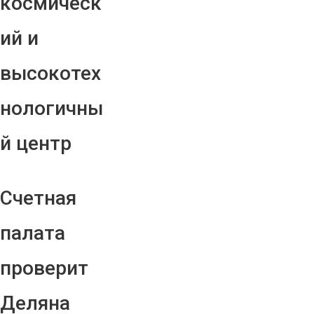
космическ
ий и
высокотех
нологичны
й центр
Счетная
палата
проверит
Деляна