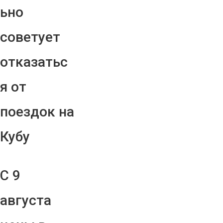
ьно
советует
отказатьс
я от
поездок на
Кубу
С 9
августа