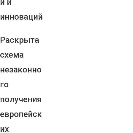
й и
инноваций
Раскрыта
схема
незаконно
го
получения
европейск
их