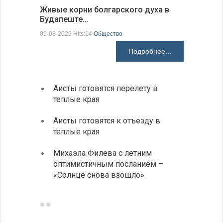
Живые корни болгарского духа в
Письма в
Будапеште…
09-08-2026 H
09-08-2026 Hits:14
Общество
Подробнее...
Аисты готовятся перелету в
В Бол
теплые края
охоты
Аисты готовятся к отъезду в
Новые
теплые края
средс
Михаэла Филева с летним
Горна
оптимистичным посланием –
Оряхо
«Солнце снова взошло»
предл
музее