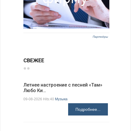
Партнёры
СВЕЖЕЕ
Летнее настроение с песней «Там»
«Забытые
Любо Ки…
через 6…
09-08-2026 Hits:40
Музыка
09-08-2026 H
Подробнее...