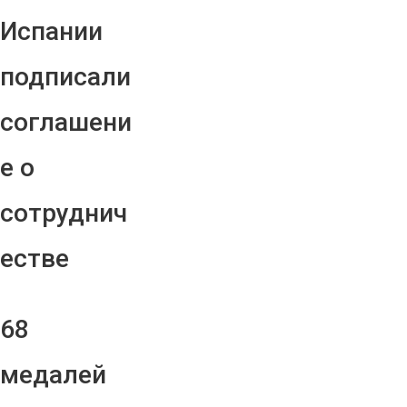
Испании
подписали
соглашени
е о
сотруднич
естве
68
медалей