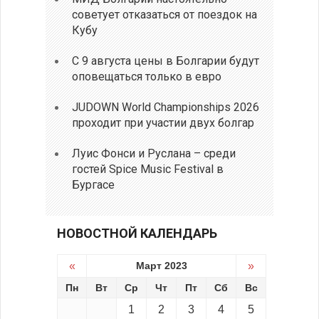
советует отказаться от поездок на
Кубу
С 9 августа цены в Болгарии будут
оповещаться только в евро
JUDOWN World Championships 2026
проходит при участии двух болгар
Луис Фонси и Руслана – среди
гостей Spice Music Festival в
Бургасе
НОВОСТНОЙ КАЛЕНДАРЬ
«
Март 2023
»
Пн
Вт
Ср
Чт
Пт
Сб
Вс
1
2
3
4
5