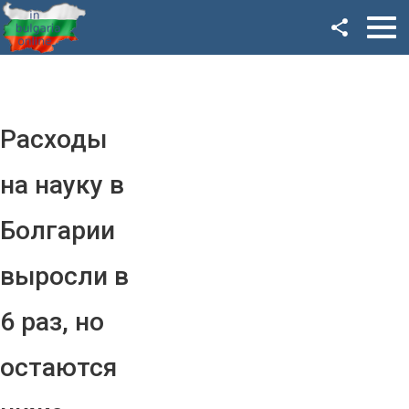
Facebook
Google+
Twitter
Расходы
YouTube
на науку в
Instagram
Болгарии
LinkedIn
выросли в
VK
6 раз, но
OK
остаются