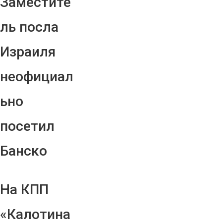
Заместите
ль посла
Израиля
неофициал
ьно
посетил
Банско
На КПП
«Калотина