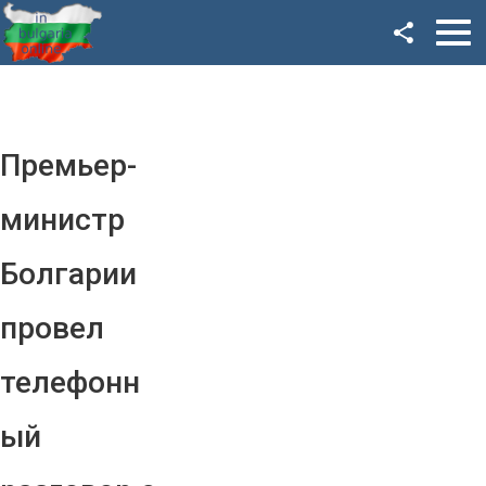
Facebook
Google+
Twitter
Премьер-
YouTube
министр
Instagram
Болгарии
LinkedIn
провел
VK
телефонн
OK
ый