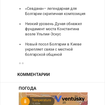
«Севдана»– легендарная для
ИАБЗ 
Болгарии скрипичная композиция
своих
Низкий уровень Дуная обнажил
Легко
фундамент моста Константина
в фин
возле Ульпии-Эскус
Расхо
Новый посол Болгарии в Киеве
вырос
укрепляет связи с местной
средн
болгарской общиной
КОММЕНТАРИИ
ПОГОДА