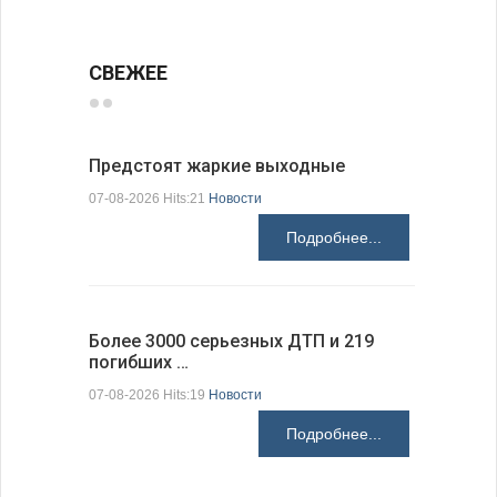
СВЕЖЕЕ
Предстоят жаркие выходные
Добрич в
Болгарии
07-08-2026 Hits:21
Новости
07-08-2026 H
Подробнее...
Более 3000 серьезных ДТП и 219
погибших …
Первые 1
электроп
07-08-2026 Hits:19
Новости
07-08-2026 H
Подробнее...