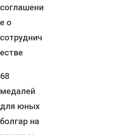
соглашени
е о
сотруднич
естве
68
медалей
для юных
болгар на