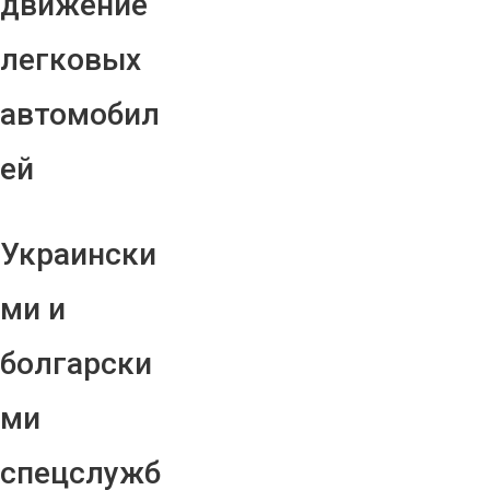
движение
легковых
автомобил
ей
Украински
ми и
болгарски
ми
спецслужб