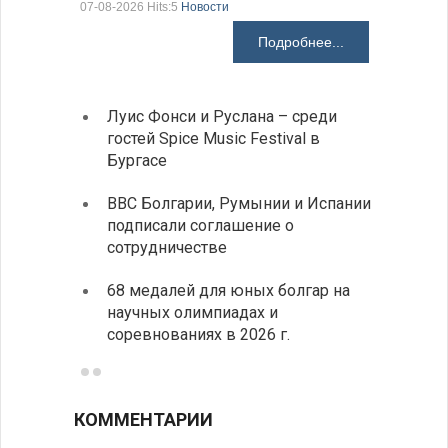
07-08-2026 Hits:5
Новости
07-08-2026 H
Подробнее...
Луис Фонси и Руслана – среди
Gallu
гостей Spice Music Festival в
также
Бургасе
полит
ВВС Болгарии, Румынии и Испании
Ледок
подписали соглашение о
пришв
сотрудничестве
свои 
68 медалей для юных болгар на
Премь
научных олимпиадах и
заруб
соревнованиях в 2026 г.
ознак
КОММЕНТАРИИ