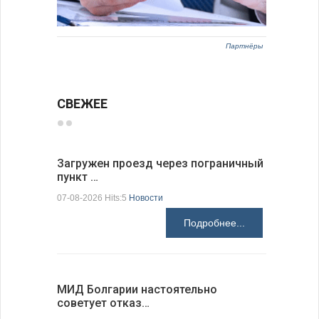
Партнёры
СВЕЖЕЕ
Загружен проезд через пограничный
С 9 авгус
пункт …
оповещ…
07-08-2026 Hits:5
Новости
07-08-2026 H
Подробнее...
МИД Болгарии настоятельно
JUDOWN W
советует отказ…
проходи