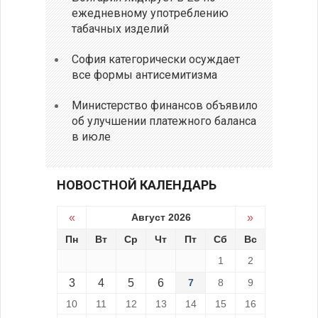
ежедневному употреблению
табачных изделий
София категорически осуждает
все формы антисемитизма
Министерство финансов объявило
об улучшении платежного баланса
в июле
НОВОСТНОЙ КАЛЕНДАРЬ
«
Август 2026
»
Пн
Вт
Ср
Чт
Пт
Сб
Вс
1
2
3
4
5
6
7
8
9
10
11
12
13
14
15
16