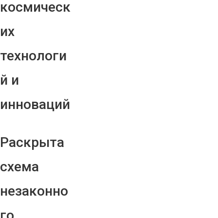
космическ
их
технологи
й и
инноваций
Раскрыта
схема
незаконно
го