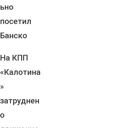
ьно
посетил
Банско
На КПП
«Калотина
»
затруднен
о