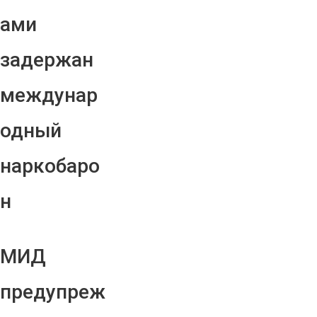
ами
задержан
междунар
одный
наркобаро
н
МИД
предупреж