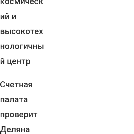
космическ
ий и
высокотех
нологичны
й центр
Счетная
палата
проверит
Деляна