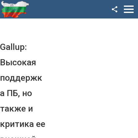
Facebook
Google+
Twitter
Gallup:
YouTube
Высокая
Instagram
поддержк
LinkedIn
а ПБ, но
VK
также и
OK
критика ее