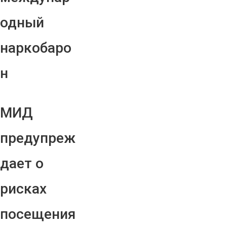
одный
наркобаро
н
МИД
предупреж
дает о
рисках
посещения