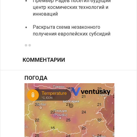
Премьер Радев посетил будущий
движе
центр космических технологий и
Украи
инноваций
спецс
Раскрыта схема незаконного
между
получения европейских субсидий
КОММЕНТАРИИ
ПОГОДА