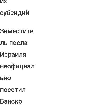
их
субсидий
Заместите
ль посла
Израиля
неофициал
ьно
посетил
Банско