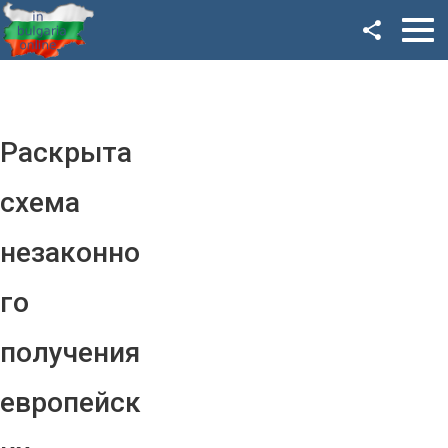
Facebook
Google+
Twitter
Раскрыта
YouTube
схема
Instagram
незаконно
LinkedIn
го
VK
получения
OK
европейск