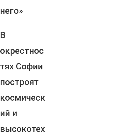
него»
В
окрестнос
тях Софии
построят
космическ
ий и
высокотех