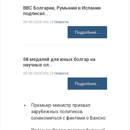
ВВС Болгарии, Румынии и Испании
Gallup: 
подписал…
также и…
06-08-2026 Hits:18
Новости
06-08-2026 H
Подробнее...
68 медалей для юных болгар на
Ледокол 
научных ол…
пришварт
06-08-2026 Hits:18
Новости
06-08-2026 H
Подробнее...
Премьер-министр призвал
Замес
зарубежных политиков
неофи
ознакомиться с фактами о Банско
На КП