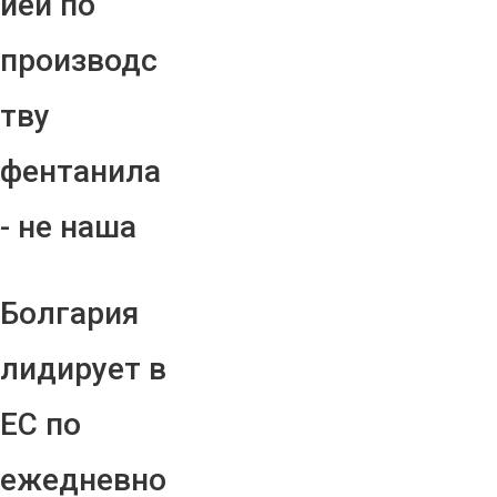
ией по
производс
тву
фентанила
- не наша
Болгария
лидирует в
ЕС по
ежедневно