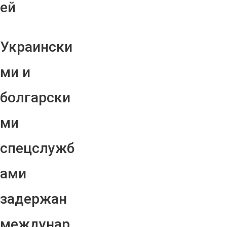
ей
Украински
ми и
болгарски
ми
спецслужб
ами
задержан
междунар