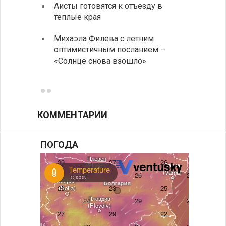
Аисты готовятся к отъезду в
Новые
теплые края
средс
Михаэла Филева с летним
Горна
оптимистичным посланием –
Оряхо
«Солнце снова взошло»
предл
музее
КОММЕНТАРИИ
ПОГОДА