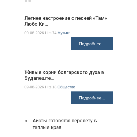
Летнее настроение с песней «Там»
«Забытые
Любо Ки…
через 6…
09-08-2026 Hits:74
Музыка
09-08-2026 H
Подробнее...
Живые корни болгарского духа в
Письма в
Будапеште…
09-08-2026 H
09-08-2026 Hits:18
Общество
Подробнее...
Аисты готовятся перелету в
В Бол
теплые края
охоты