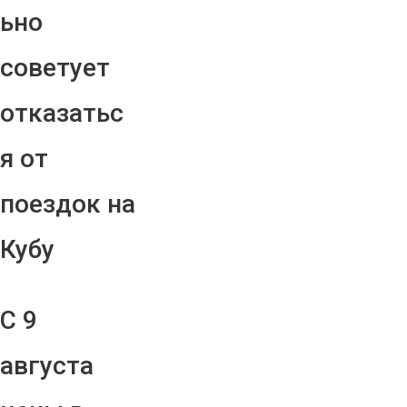
ьно
советует
отказатьс
я от
поездок на
Кубу
С 9
августа