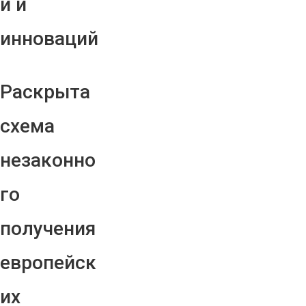
й и
инноваций
Раскрыта
схема
незаконно
го
получения
европейск
их