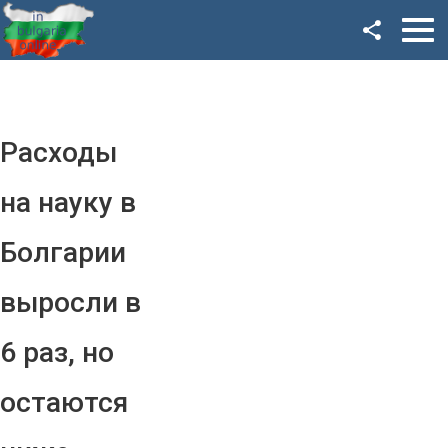
Facebook
Google+
Twitter
Расходы
YouTube
на науку в
Instagram
Болгарии
LinkedIn
выросли в
VK
6 раз, но
OK
остаются