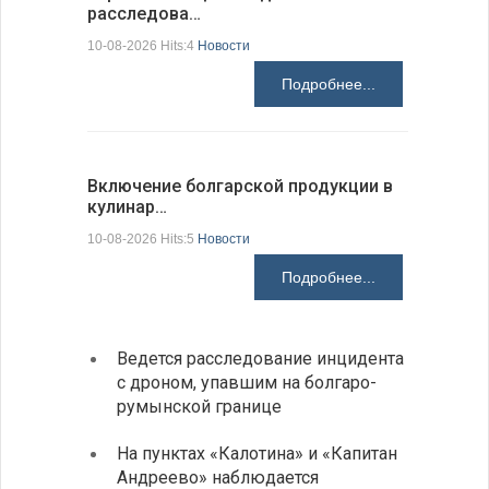
расследова…
результа
10-08-2026 Hits:4
Новости
10-08-2026 H
Подробнее...
Включение болгарской продукции в
Японские
кулинар…
возможн
10-08-2026 Hits:5
Новости
10-08-2026 H
Подробнее...
Ведется расследование инцидента
Викто
с дроном, упавшим на болгаро-
мира 
румынской границе
Летне
На пунктах «Калотина» и «Капитан
Любо
Андреево» наблюдается