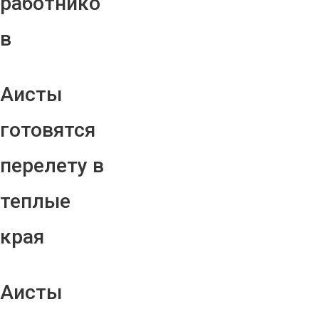
работнико
в
Аисты
готовятся
перелету в
теплые
края
Аисты