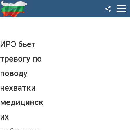
Facebook
Google+
Twitter
ИРЭ бьет
YouTube
тревогу по
Instagram
поводу
LinkedIn
нехватки
VK
медицинск
OK
их