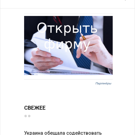
Партнёры
СВЕЖЕЕ
Украина обещала содействовать
Нет жерт