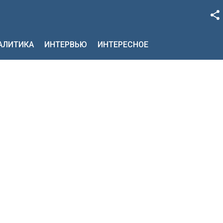
Facebook
НАЛИТИКА
ИНТЕРВЬЮ
ИНТЕРЕСНОЕ
Google+
Twitter
YouTube
Instagram
LinkedIn
VK
OK