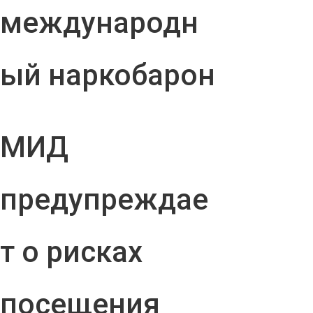
международн
ый наркобарон
МИД
предупреждае
т о рисках
посещения