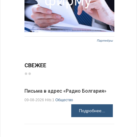
Партнёры
СВЕЖЕЕ
Письма в адрес «Радио Болгария»
Аисты го
края
09-08-2026 Hits:1
Общество
09-08-2026 H
Подробнее...