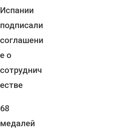
Испании
подписали
соглашени
е о
сотруднич
естве
68
медалей