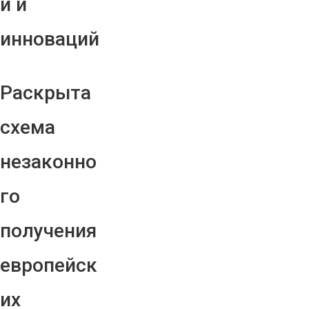
й и
инноваций
Раскрыта
схема
незаконно
го
получения
европейск
их