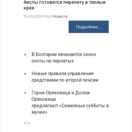
Аисты готовятся перелету в теплые
края
Михаэла 
оптимис
09-08-2026 Hits:4
Новости
08-08-2026 H
Подробнее...
В Болгарии начинается сезон
Предс
охоты на пернатых
Более
Новые правила управления
погиб
средствами по второй пенсии
дорог
Горна-Оряховица и Долна-
Добри
Оряховица
Болга
предлагают «Семейные субботы в
музее»