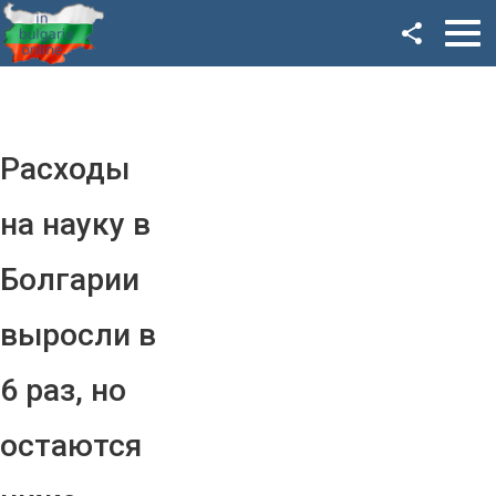
Facebook
Google+
Twitter
Расходы
YouTube
на науку в
Instagram
Болгарии
LinkedIn
выросли в
VK
6 раз, но
OK
остаются