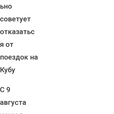
ьно
советует
отказатьс
я от
поездок на
Кубу
С 9
августа