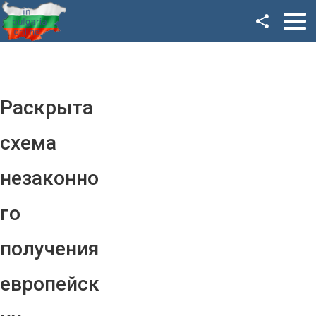
Facebook
Google+
Twitter
Раскрыта
YouTube
схема
Instagram
незаконно
LinkedIn
го
VK
получения
OK
европейск