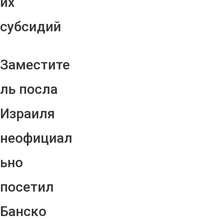
их
субсидий
Заместите
ль посла
Израиля
неофициал
ьно
посетил
Банско