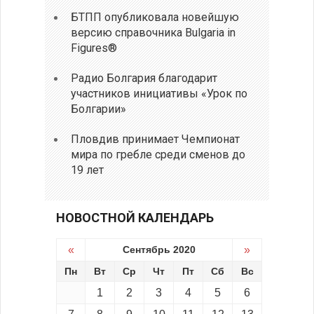
БТПП опубликовала новейшую
версию справочника Bulgaria in
Figures®
Радио Болгария благодарит
участников инициативы «Урок по
Болгарии»
Пловдив принимает Чемпионат
мира по гребле среди сменов до
19 лет
НОВОСТНОЙ КАЛЕНДАРЬ
«
Сентябрь 2020
»
Пн
Вт
Ср
Чт
Пт
Сб
Вс
1
2
3
4
5
6