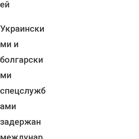
ей
Украински
ми и
болгарски
ми
спецслужб
ами
задержан
междунар