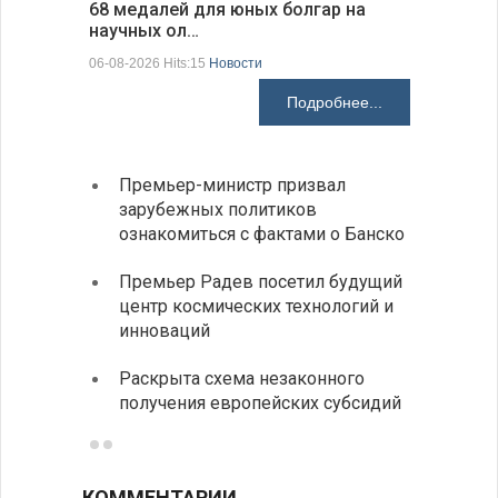
68 медалей для юных болгар на
Ледокол 
научных ол…
пришварт
06-08-2026 Hits:15
Новости
06-08-2026 H
Подробнее...
Премьер-министр призвал
Замес
зарубежных политиков
неофи
ознакомиться с фактами о Банско
На КП
Премьер Радев посетил будущий
движе
центр космических технологий и
Украи
инноваций
спецс
Раскрыта схема незаконного
между
получения европейских субсидий
КОММЕНТАРИИ