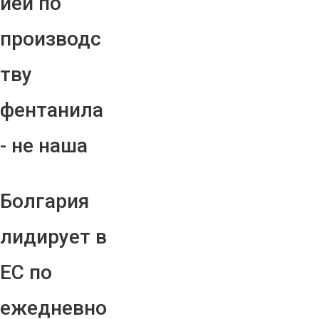
ией по
производс
тву
фентанила
- не наша
Болгария
лидирует в
ЕС по
ежедневно