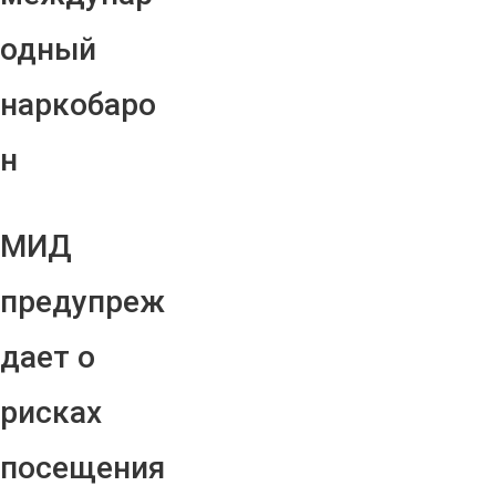
одный
наркобаро
н
МИД
предупреж
дает о
рисках
посещения