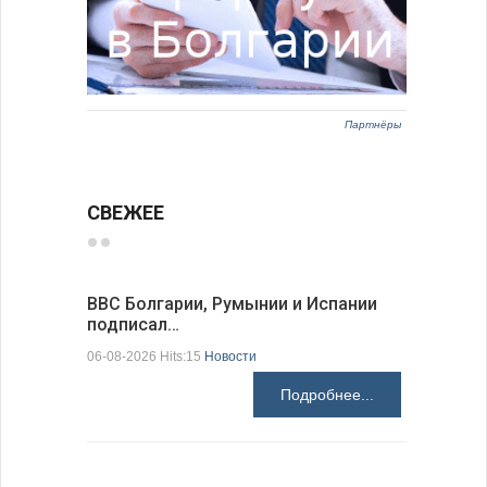
Партнёры
СВЕЖЕЕ
ВВС Болгарии, Румынии и Испании
Gallup: 
подписал…
также и…
06-08-2026 Hits:15
Новости
06-08-2026 H
Подробнее...