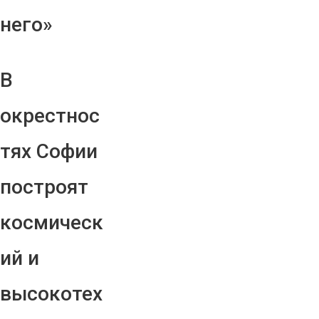
него»
В
окрестнос
тях Софии
построят
космическ
ий и
высокотех