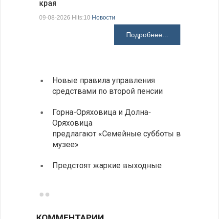
края
В Болгар
на пер…
09-08-2026 Hits:10
Новости
08-08-2026 H
Подробнее...
Новые правила управления
Более
средствами по второй пенсии
погиб
дорог
Горна-Оряховица и Долна-
Оряховица
Добри
предлагают «Семейные субботы в
Болга
музее»
Первы
Предстоят жаркие выходные
элект
готов
КОММЕНТАРИИ