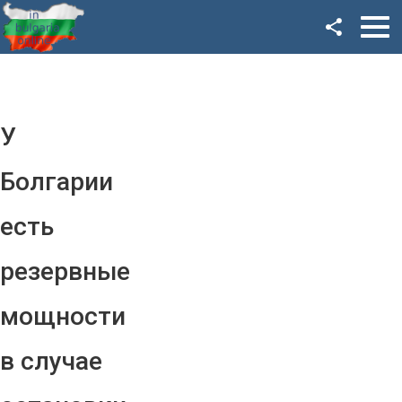
Facebook
Google+
Twitter
У
YouTube
Болгарии
Instagram
есть
LinkedIn
резервные
VK
мощности
OK
в случае