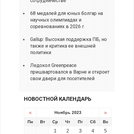
сотрудничестве
68 медалей для юных болгар на
научных олимпиадах и
соревнованиях в 2026 г.
Gallup: Высокая поддержка ПБ, но
также и критика ее внешней
политики
Ледокол Greenpeace
пришвартовался в Варне и откроет
свои двери для посетителей
НОВОСТНОЙ КАЛЕНДАРЬ
«
Ноябрь 2023
»
Пн
Вт
Ср
Чт
Пт
Сб
Вс
1
2
3
4
5