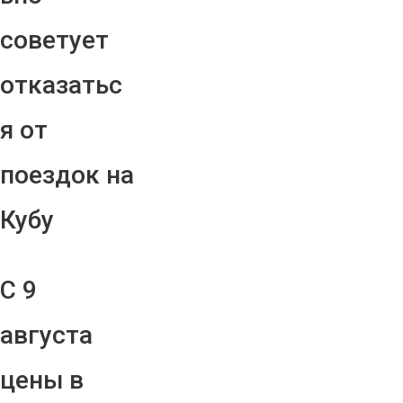
советует
отказатьс
я от
поездок на
Кубу
С 9
августа
цены в