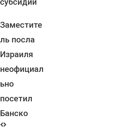
субсидий
Заместите
ль посла
Израиля
неофициал
ьно
посетил
Банско