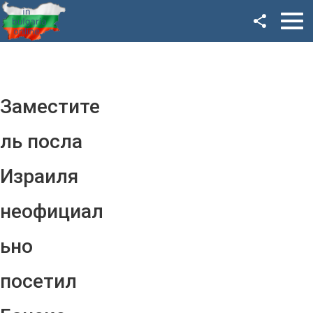
Facebook
Google+
Twitter
Заместите
YouTube
ль посла
Instagram
Израиля
LinkedIn
неофициал
VK
ьно
OK
посетил