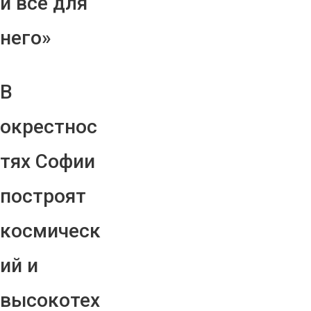
и все для
него»
В
окрестнос
тях Софии
построят
космическ
ий и
высокотех