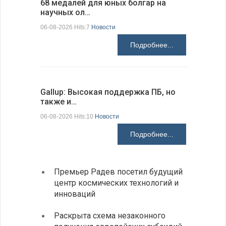
68 медалей для юных болгар на
Ледокол 
научных ол…
пришварт
06-08-2026 Hits:7
Новости
06-08-2026 H
Подробнее...
Gallup: Высокая поддержка ПБ, но
Премьер-
также и…
зарубежн
06-08-2026 Hits:10
Новости
06-08-2026 H
Подробнее...
Премьер Радев посетил будущий
На КП
центр космических технологий и
движе
инноваций
Украи
Раскрыта схема незаконного
спецс