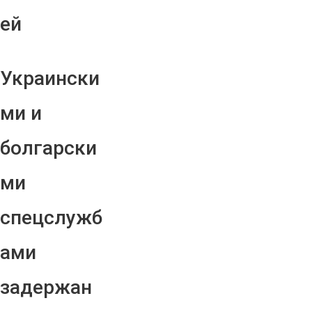
ей
Украински
ми и
болгарски
ми
спецслужб
ами
задержан