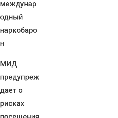
междунар
одный
наркобаро
н
МИД
предупреж
дает о
рисках
посещения