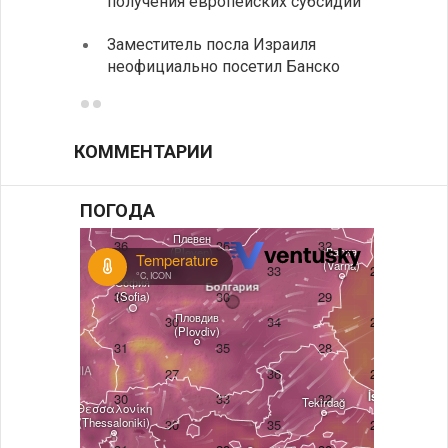
получения европейских субсидий
между
Заместитель посла Израиля
МИД п
неофициально посетил Банско
посещ
КОММЕНТАРИИ
ПОГОДА