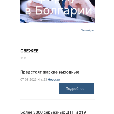
Партнёры
СВЕЖЕЕ
Предстоят жаркие выходные
Добрич в
Болгарии
07-08-2026 Hits:23
Новости
07-08-2026 H
Подробнее...
Более 3000 серьезных ДТП и 219