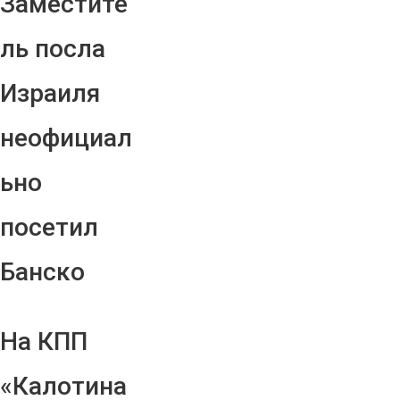
Заместите
ль посла
Израиля
неофициал
ьно
посетил
Банско
На КПП
«Калотина