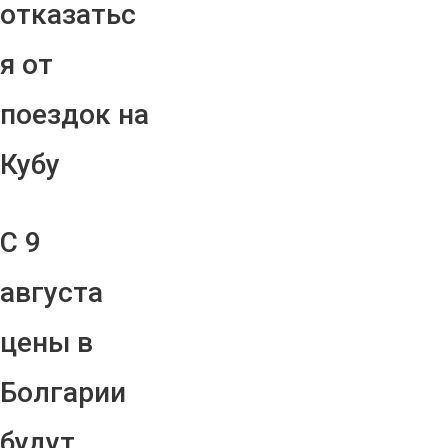
отказатьс
я от
поездок на
Кубу
С 9
августа
цены в
Болгарии
будут