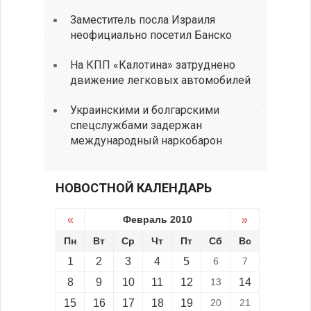
Заместитель посла Израиля
неофициально посетил Банско
На КПП «Калотина» затруднено
движение легковых автомобилей
Украинскими и болгарскими
спецслужбами задержан
международный наркобарон
НОВОСТНОЙ КАЛЕНДАРЬ
«
Февраль 2010
»
Пн
Вт
Ср
Чт
Пт
Сб
Вс
1
2
3
4
5
6
7
8
9
10
11
12
13
14
15
16
17
18
19
20
21