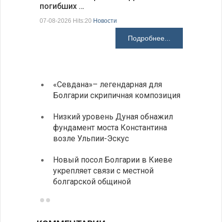
погибших …
Первые 1
электроп
07-08-2026 Hits:20
Новости
07-08-2026 H
Подробнее...
«Севдана»– легендарная для
ИАБЗ 
Болгарии скрипичная композиция
своих
Низкий уровень Дуная обнажил
Легко
фундамент моста Константина
в фин
возле Ульпии-Эскус
Расхо
Новый посол Болгарии в Киеве
вырос
укрепляет связи с местной
средн
болгарской общиной