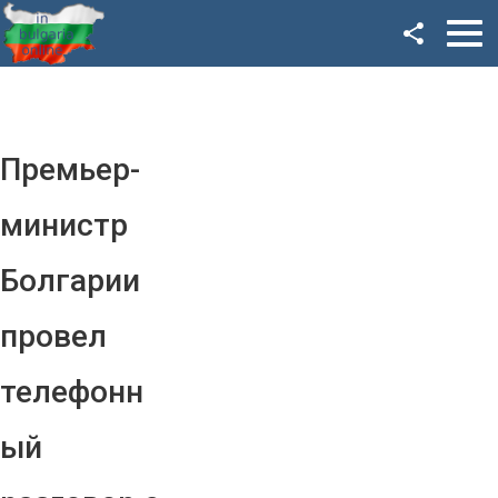
Facebook
Google+
Twitter
Премьер-
YouTube
министр
Instagram
Болгарии
LinkedIn
провел
VK
телефонн
OK
ый