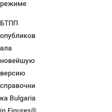
режиме
БТПП
опубликов
ала
новейшую
версию
справочни
ка Bulgaria
in Figures®