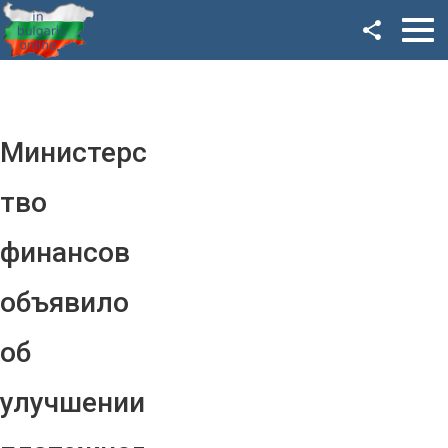
Facebook
Google+
Twitter
Министерс
YouTube
тво
Instagram
финансов
LinkedIn
объявило
VK
об
OK
улучшении