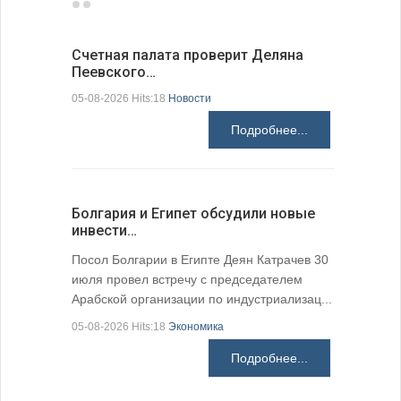
Счетная палата проверит Деляна
В Болгар
Пеевского…
по из…
05-08-2026 Hits:18
Новости
05-08-2026 H
Подробнее...
Болгария и Египет обсудили новые
К 205-ле
инвести…
поэтичес
05-08-2026 H
Посол Болгарии в Египте Деян Катрачев 30
июля провел встречу с председателем
Арабской организации по индустриализац...
05-08-2026 Hits:18
Экономика
Подробнее...