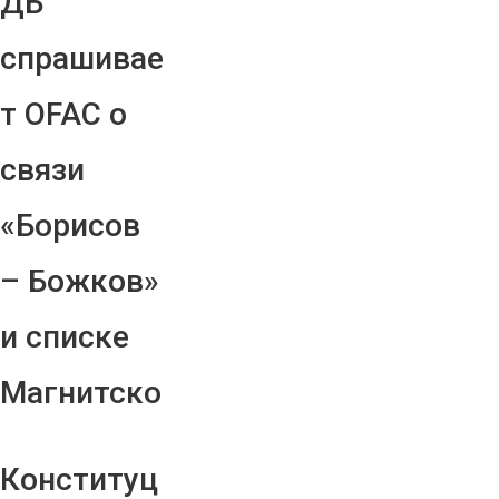
ДБ
спрашивае
т OFAC о
связи
«Борисов
– Божков»
и списке
Магнитско
Конституц