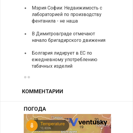
Мэрия Софии: Недвижимость с
София
лабораторией по производству
все ф
фентанила - не наша
Минис
В Димитровграде отмечают
об ул
начало бригадирского движения
в июл
Болгария лидирует в ЕС по
Начин
ежедневному употреблению
комп
табачных изделий
КОММЕНТАРИИ
ПОГОДА