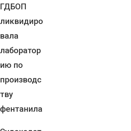
ГДБОП
ликвидиро
вала
лаборатор
ию по
производс
тву
фентанила