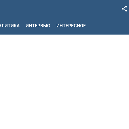
Facebook
НАЛИТИКА
ИНТЕРВЬЮ
ИНТЕРЕСНОЕ
Google+
Twitter
YouTube
Instagram
LinkedIn
VK
OK