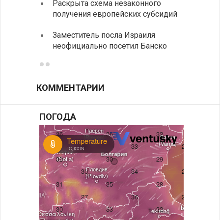
Раскрыта схема незаконного
спецс
получения европейских субсидий
между
Заместитель посла Израиля
МИД п
неофициально посетил Банско
посещ
КОММЕНТАРИИ
ПОГОДА