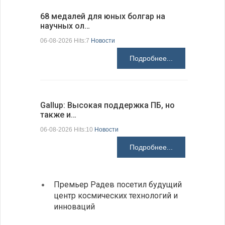
68 медалей для юных болгар на
Ледокол 
научных ол…
пришварт
06-08-2026 Hits:7
Новости
06-08-2026 H
Подробнее...
Gallup: Высокая поддержка ПБ, но
Премьер-
также и…
зарубежн
06-08-2026 Hits:10
Новости
06-08-2026 H
Подробнее...
Премьер Радев посетил будущий
На КП
центр космических технологий и
движе
инноваций
Украи