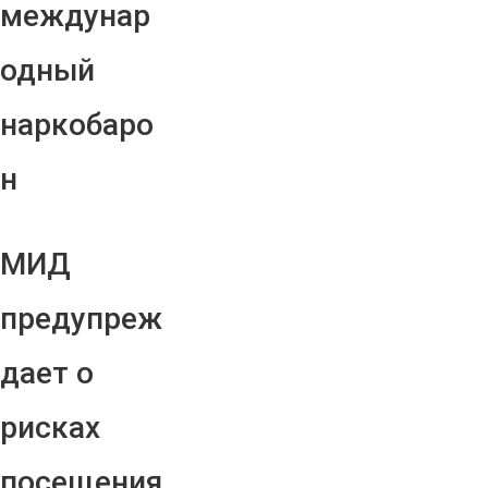
междунар
одный
наркобаро
н
МИД
предупреж
дает о
рисках
посещения