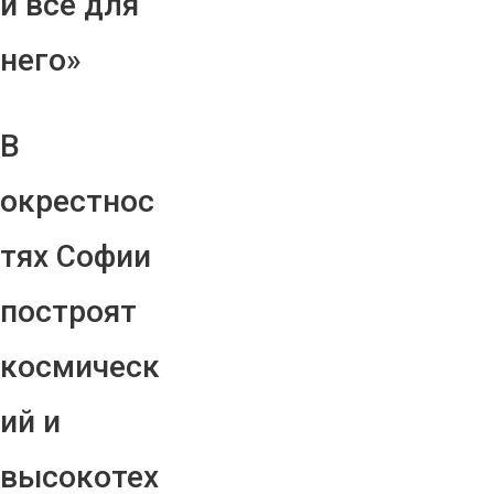
и все для
него»
В
окрестнос
тях Софии
построят
космическ
ий и
высокотех