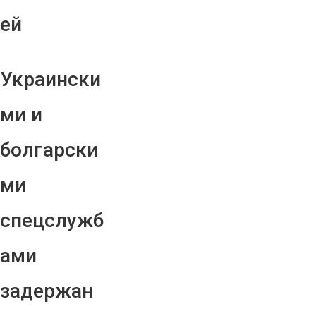
ей
Украински
ми и
болгарски
ми
спецслужб
ами
задержан