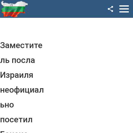
Facebook
Google+
Twitter
Заместите
YouTube
ль посла
Instagram
Израиля
LinkedIn
неофициал
VK
ьно
OK
посетил