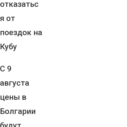
отказатьс
я от
поездок на
Кубу
С 9
августа
цены в
Болгарии
будут