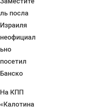
Заместите
ль посла
Израиля
неофициал
ьно
посетил
Банско
На КПП
«Калотина