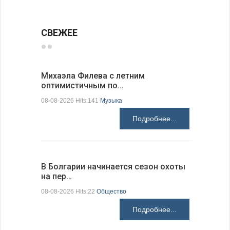
СВЕЖЕЕ
Михаэла Филева с летним
Новые пр
оптимистичным по…
средства
08-08-2026 Hits:141
Музыка
08-08-2026 H
Подробнее...
В Болгарии начинается сезон охоты
Горна-Ор
на пер…
предла…
08-08-2026 Hits:22
Общество
08-08-2026 H
Подробнее...