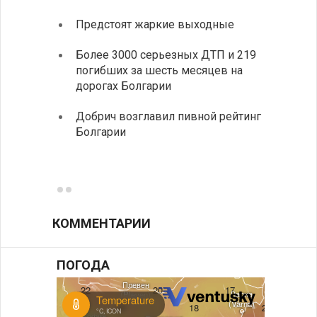
Предстоят жаркие выходные
Первы
элект
Более 3000 серьезных ДТП и 219
готов
погибших за шесть месяцев на
дорогах Болгарии
«Севд
Болга
Добрич возглавил пивной рейтинг
Болгарии
Низки
фунда
возле
КОММЕНТАРИИ
ПОГОДА