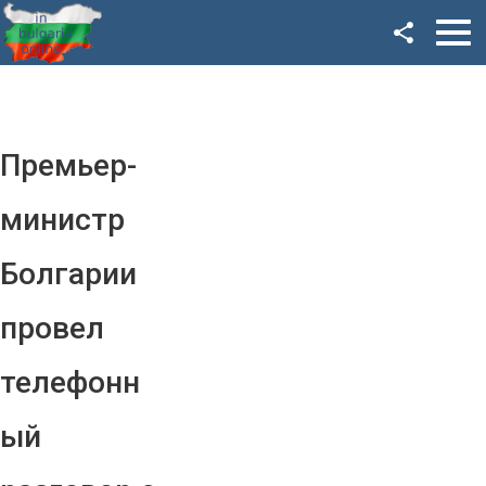
Facebook
Google+
Twitter
Премьер-
YouTube
министр
Instagram
Болгарии
LinkedIn
провел
VK
телефонн
OK
ый