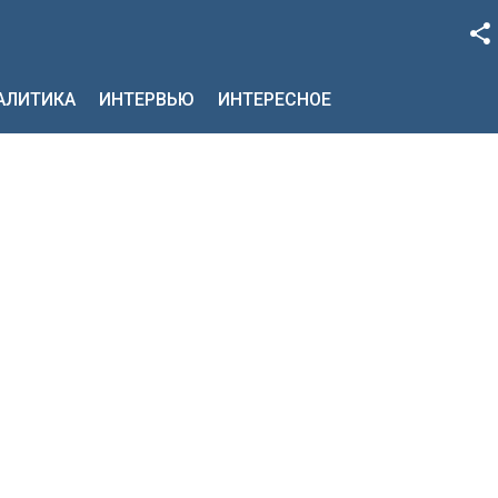
Facebook
НАЛИТИКА
ИНТЕРВЬЮ
ИНТЕРЕСНОЕ
Google+
Twitter
YouTube
Instagram
LinkedIn
VK
OK