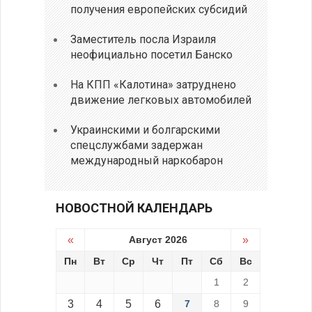
получения европейских субсидий
Заместитель посла Израиля
неофициально посетил Банско
На КПП «Калотина» затруднено
движение легковых автомобилей
Украинскими и болгарскими
спецслужбами задержан
международный наркобарон
НОВОСТНОЙ КАЛЕНДАРЬ
«
Август 2026
»
Пн
Вт
Ср
Чт
Пт
Сб
Вс
1
2
3
4
5
6
7
8
9