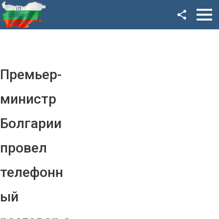
Facebook
Google+
Twitter
Премьер-
YouTube
министр
Instagram
Болгарии
LinkedIn
провел
VK
телефонн
OK
ый