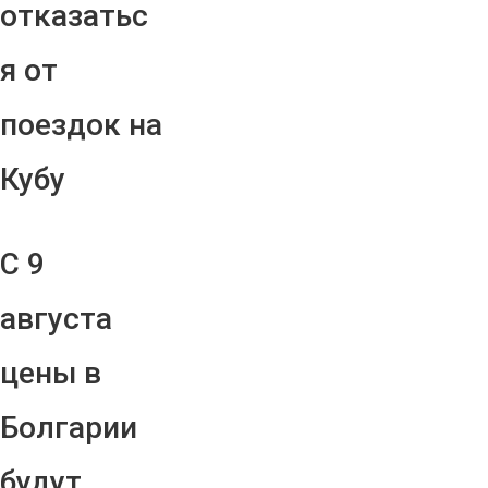
отказатьс
я от
поездок на
Кубу
С 9
августа
цены в
Болгарии
будут