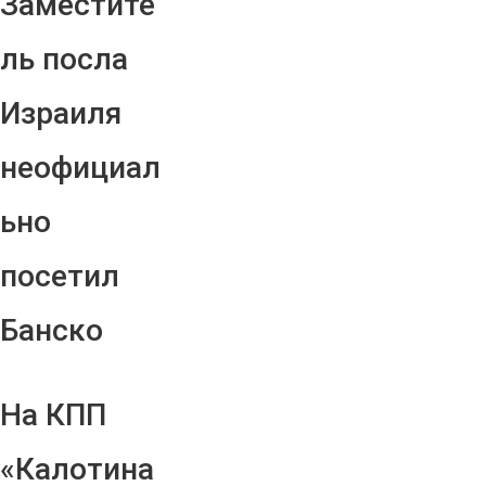
Заместите
ль посла
Израиля
неофициал
ьно
посетил
Банско
На КПП
«Калотина