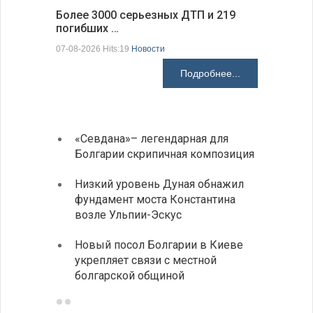
Более 3000 серьезных ДТП и 219
погибших …
Первые 1
электроп
07-08-2026 Hits:19
Новости
07-08-2026 H
Подробнее...
«Севдана»– легендарная для
ИАБЗ 
Болгарии скрипичная композиция
своих
Низкий уровень Дуная обнажил
Легко
фундамент моста Константина
в фин
возле Ульпии-Эскус
Расхо
Новый посол Болгарии в Киеве
вырос
укрепляет связи с местной
средн
болгарской общиной