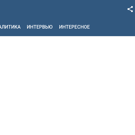
Facebook
НАЛИТИКА
ИНТЕРВЬЮ
ИНТЕРЕСНОЕ
Google+
Twitter
YouTube
Instagram
LinkedIn
VK
OK