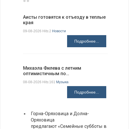
Аисты готовятся к отъезду в теплые
В Болгар
края
на пер…
09-08-2026 Hits:2
Новости
08-08-2026 H
Подробнее...
Михаэла Филева с летним
Новые пр
оптимистичным по…
средства
08-08-2026 Hits:161
Музыка
08-08-2026 H
Подробнее...
Горна-Оряховица и Долна-
Добри
Оряховица
Болга
предлагают «Семейные субботы в