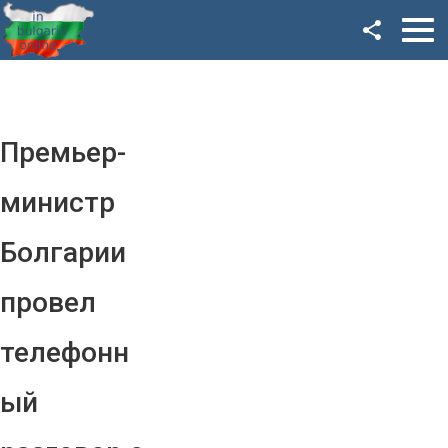
Facebook
Google+
Twitter
Премьер-
YouTube
министр
Instagram
Болгарии
LinkedIn
провел
VK
телефонн
OK
ый