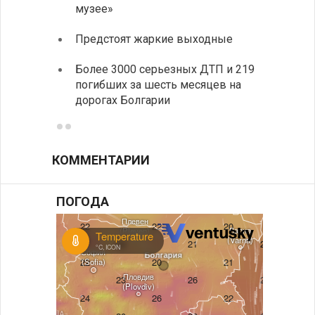
Первы
музее»
элект
Предстоят жаркие выходные
готов
Более 3000 серьезных ДТП и 219
«Севд
погибших за шесть месяцев на
Болга
дорогах Болгарии
КОММЕНТАРИИ
ПОГОДА