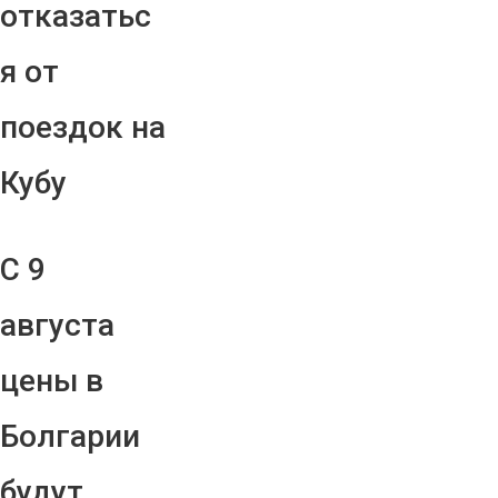
отказатьс
я от
поездок на
Кубу
С 9
августа
цены в
Болгарии
будут