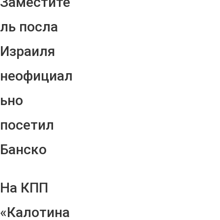
Заместите
ль посла
Израиля
неофициал
ьно
посетил
Банско
На КПП
«Калотина