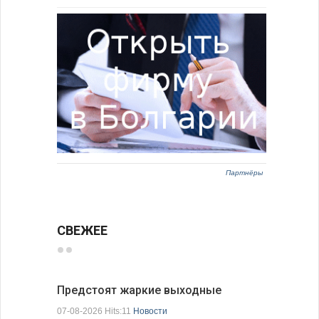
Партнёры
СВЕЖЕЕ
Предстоят жаркие выходные
Добрич в
Болгарии
07-08-2026 Hits:11
Новости