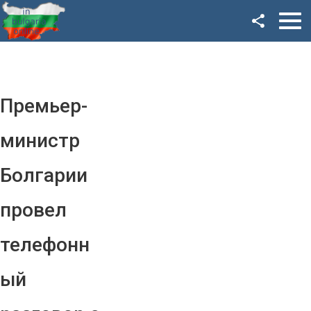
Facebook
Google+
Twitter
Премьер-
YouTube
министр
Instagram
Болгарии
LinkedIn
провел
VK
телефонн
OK
ый