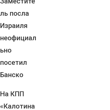
Заместите
ль посла
Израиля
неофициал
ьно
посетил
Банско
На КПП
«Калотина