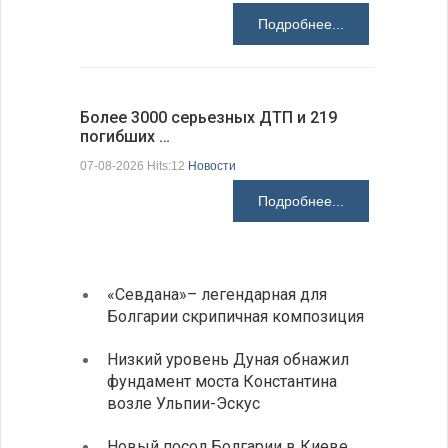
07-08-2026 H
Подробнее...
Более 3000 серьезных ДТП и 219
погибших …
Первые 1
электроп
07-08-2026 Hits:12
Новости
07-08-2026 H
Подробнее...
«Севдана»– легендарная для
ИАБЗ 
Болгарии скрипичная композиция
своих
Низкий уровень Дуная обнажил
Легко
фундамент моста Константина
в фин
возле Ульпии-Эскус
Расхо
Новый посол Болгарии в Киеве
вырос