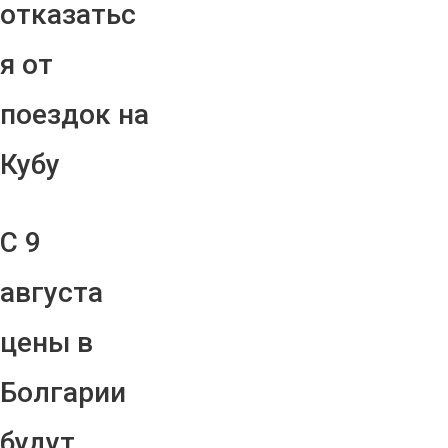
отказатьс
я от
поездок на
Кубу
С 9
августа
цены в
Болгарии
будут