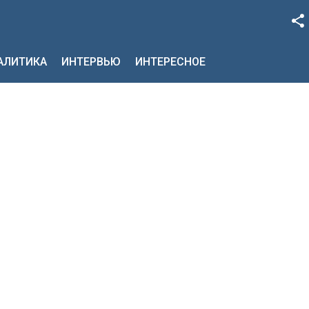
Facebook
НАЛИТИКА
ИНТЕРВЬЮ
ИНТЕРЕСНОЕ
Google+
Twitter
YouTube
Instagram
LinkedIn
VK
OK