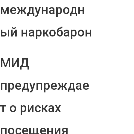
международн
ый наркобарон
МИД
предупреждае
т о рисках
посещения