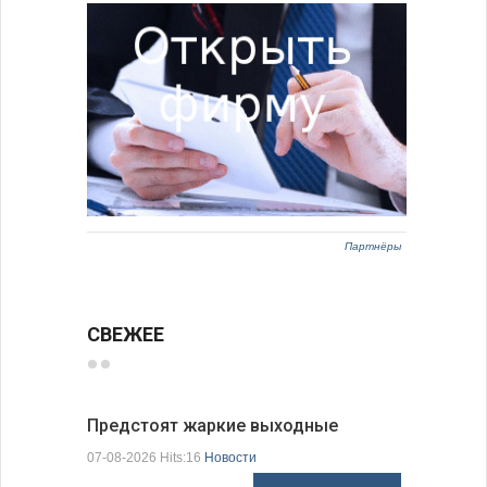
Партнёры
СВЕЖЕЕ
Предстоят жаркие выходные
Добрич в
Болгарии
07-08-2026 Hits:16
Новости
07-08-2026 H