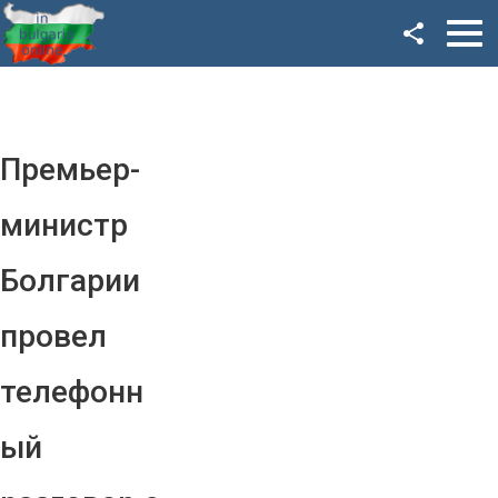
Facebook
Google+
Twitter
Премьер-
YouTube
министр
Instagram
Болгарии
LinkedIn
провел
VK
телефонн
OK
ый