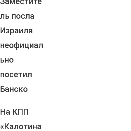
Заместите
ль посла
Израиля
неофициал
ьно
посетил
Банско
На КПП
«Калотина