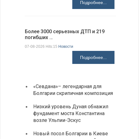
Подробнее...
Более 3000 серьезных ДТП и 219
погибших …
Первые 1
электроп
07-08-2026 Hits:15
Новости
07-08-2026 H
Подробнее...
«Севдана»– легендарная для
ИАБЗ 
Болгарии скрипичная композиция
своих
Низкий уровень Дуная обнажил
Легко
фундамент моста Константина
в фин
возле Ульпии-Эскус
Расхо
Новый посол Болгарии в Киеве
вырос