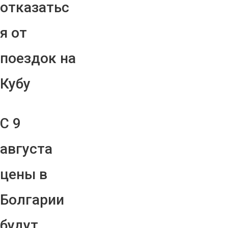
отказатьс
я от
поездок на
Кубу
С 9
августа
цены в
Болгарии
будут