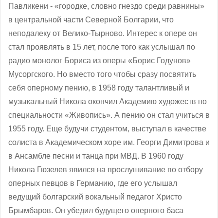
Павликени - «городке, словно гнездо среди равнины»
в центральной части Северной Болгарии, что
неподалеку от Велико-Тырново. Интерес к опере он
стал проявлять в 15 лет, после того как услышал по
радио монолог Бориса из оперы «Борис Годунов»
Мусоргского. Но вместо того чтобы сразу посвятить
себя оперному пению, в 1958 году талантливый и
музыкальный Никола окончил Академию художеств по
специальности «Живопись». А пению он стал учиться в
1955 году. Еще будучи студентом, выступал в качестве
солиста в Академическом хоре им. Георги Димитрова и
в Ансамбле песни и танца при МВД. В 1960 году
Никола Гюзелев явился на прослушивание по отбору
оперных певцов в Германию, где его услышал
ведущий болгарский вокальный педагог Христо
Брымбаров. Он убедил будущего оперного баса