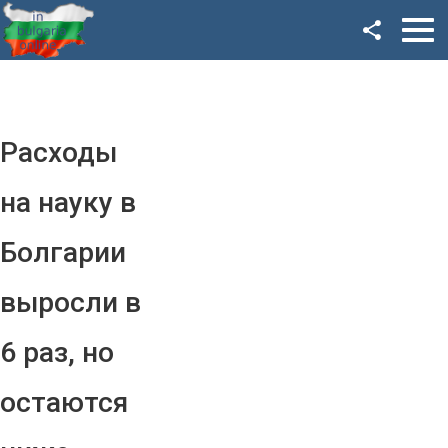
Facebook
Google+
Twitter
Расходы
YouTube
на науку в
Instagram
Болгарии
LinkedIn
выросли в
VK
6 раз, но
OK
остаются