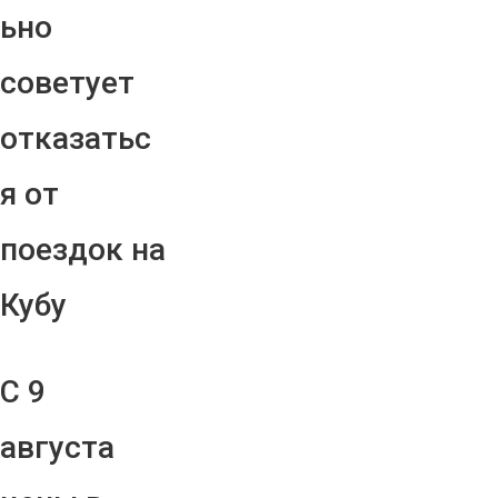
ьно
советует
отказатьс
я от
поездок на
Кубу
С 9
августа