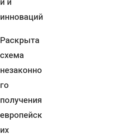
й и
инноваций
Раскрыта
схема
незаконно
го
получения
европейск
их