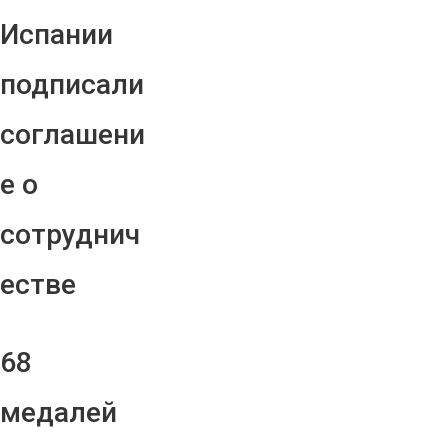
Испании
подписали
соглашени
е о
сотруднич
естве
68
медалей